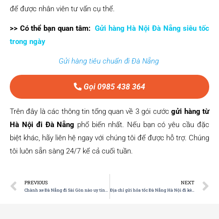
để được nhân viên tư vấn cụ thể.
>> Có thể bạn quan tâm:
Gửi hàng Hà Nội Đà Nẵng siêu tốc
trong ngày
Gửi hàng tiêu chuẩn đi Đà Nẵng
Gọi 0985 438 364
Trên đây là các thông tin tổng quan về 3 gói cước
gửi hàng từ
Hà Nội đi Đà Nẵng
phổ biến nhất. Nếu bạn có yêu cầu đặc
biệt khác, hãy liên hệ ngay với chúng tôi để được hỗ trợ. Chúng
tôi luôn sẵn sàng 24/7 kể cả cuối tuần.
PREVIOUS
NEXT
Chành xe Đà Nẵng đi Sài Gòn nào uy tín? Gửi mất bao lâu?
Địa chỉ gửi hỏa tốc Đà Nẵng Hà Nội đi kèm giá cước