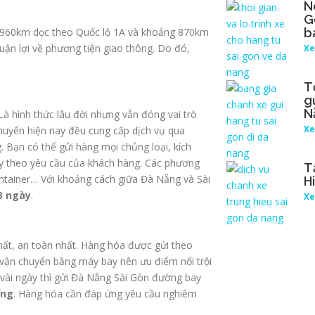
N
G
 960km dọc theo Quốc lộ 1A và khoảng 870km
b
ận lợi về phương tiện giao thông. Do đó,
Xe
T
g
N
Là hình thức lâu đời nhưng vẫn đóng vai trò
Xe
chuyển hiện nay đều cung cấp dịch vụ qua
 Bạn có thể gửi hàng mọi chủng loại, kích
hạy theo yêu cầu của khách hàng. Các phương
T
ontainer… Với khoảng cách giữa Đà Nẵng và Sài
H
3 ngày
.
Xe
hất, an toàn nhất. Hàng hóa được gửi theo
 vận chuyển bằng máy bay nên ưu điểm nổi trội
i vài ngày thì gửi Đà Nẵng Sài Gòn đường bay
ếng
. Hàng hóa cần đáp ứng yêu cầu nghiêm