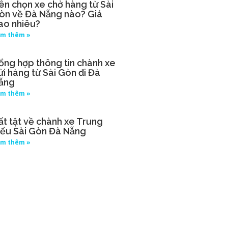
ên chọn xe chở hàng từ Sài
òn về Đà Nẵng nào? Giá
ao nhiêu?
m thêm »
ổng hợp thông tin chành xe
ửi hàng từ Sài Gòn đi Đà
ẵng
m thêm »
ất tật về chành xe Trung
iếu Sài Gòn Đà Nẵng
m thêm »