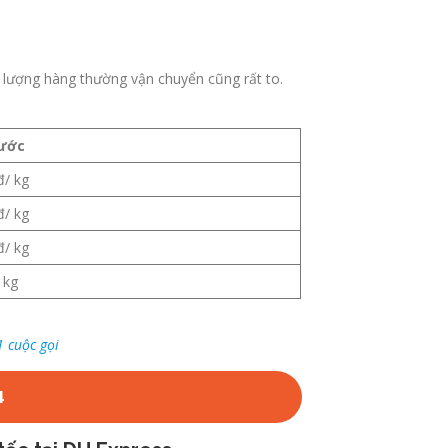
i lượng hàng thường vận chuyển cũng rất to.
cước
đ/ kg
đ/ kg
đ/ kg
 kg
1 cuộc gọi
4