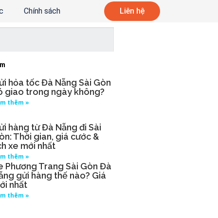
c
Chính sách
Liên hệ
âm
ửi hỏa tốc Đà Nẵng Sài Gòn
ó giao trong ngày không?
m thêm »
ửi hàng từ Đà Nẵng đi Sài
òn: Thời gian, giá cước &
ịch xe mới nhất
m thêm »
e Phương Trang Sài Gòn Đà
ẵng gửi hàng thế nào? Giá
ới nhất
m thêm »