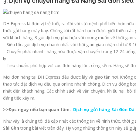
3.
Dịch vụ chuyển hàng Đà Nẵng Sài Gòn siêu 
DH Express là đơn vị trẻ tuổi, ra đời với sứ mệnh phổ biến hơn nữ
thức gửi hàng máy bay. Chúng tôi rất hân hạnh được giới thiệu các
với khách hàng. 3 gói dịch vụ phù hợp với mong muốn về thời gian 
– Siêu tốc: gói dịch vụ nhanh nhất với thời gian giao nhận chỉ từ 8-1
– Chuyển phát nhanh: hàng hóa được vận chuyển trong 12-24 tiếng.
lý
– Tiêu chuẩn: phù hợp với các đơn hàng lớn, cồng kềnh. Hàng sẽ đ
Mọi đơn hàng tại DH Express đều được lấy và giao tận nơi. Không cầ
thao tác đặt dịch vụ đều qua online nhanh chóng. Dịch vụ đóng bọc
nhất đến khách hàng. Các chính sách về vận chuyển, khiếu nại, bồi 
đáng tiếc xảy ra.
>>Đọc ngay nếu bạn quan tâm:
Dịch vụ gửi hàng Sài Gòn Đà
Như vậy là chúng tôi đã cập nhật các thông tin về hình thức, thời 
Sài Gòn
trong bài viết trên đây. Hy vọng những thông tin này sẽ gi