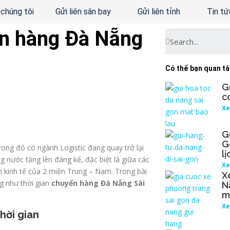
 chúng tôi
Gửi liên sân bay
Gửi liên tỉnh
Tin tứ
ển hàng Đà Nẵng
Có thể bạn quan t
G
c
Xe
G
G
rong đó có ngành Logistic đang quay trở lại
l
 nước tăng lên đáng kể, đặc biệt là giữa các
Xe
m kinh tế của 2 miền Trung – Nam. Trong bài
X
ng như thời gian
chuyển hàng Đà Nẵng Sài
N
m
Xe
hời gian