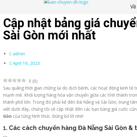
Về
Cập nhật bảng giá chuy
Sài Gòn mới nhất
admin
April 19, 2023
0
(
0
)
Sau quãng thời gian chững lại do dịch bệnh, các hoạt động kinh tế t
mạnh mẽ. Khối lượng hàng hóa vận chuyển giữa các tỉnh thành trong
thành phố lớn. Trong đó phải kể đến Đà Nẵng và Sài Gòn, trung tâ
viết dưới đây, chúng tôi sẽ cập nhật đến các bạn bảng giá cước cũ
Gòn
của từng hình thức. Đừng bỏ lỡ nhé!
1.
Các cách chuyển hàng Đà Nẵng Sài Gòn & t