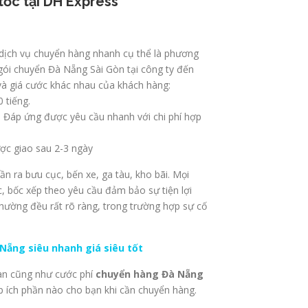
tốc tại DH Express
a dịch vụ chuyển hàng nhanh cụ thể là phương
 gói chuyển Đà Nẵng Sài Gòn tại công ty đến
và giá cước khác nhau của khách hàng:
0 tiếng.
 Đáp ứng được yêu cầu nhanh với chi phí hợp
ược giao sau 2-3 ngày
n ra bưu cục, bến xe, ga tàu, kho bãi. Mọi
, bốc xếp theo yêu cầu đảm bảo sự tiện lợi
thường đều rất rõ ràng, trong trường hợp sự cố
 Nẵng siêu nhanh giá siêu tốt
gian cũng như cước phí
chuyển hàng Đà Nẵng
úp ích phần nào cho bạn khi cần chuyển hàng.