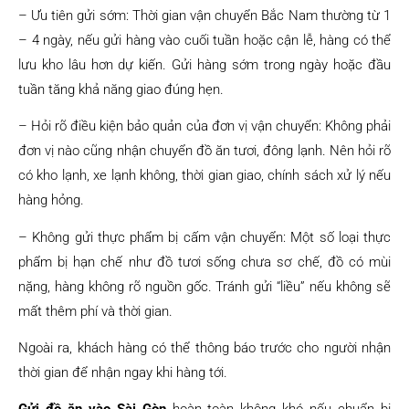
– Ưu tiên gửi sớm: Thời gian vận chuyển Bắc Nam thường từ 1
– 4 ngày, nếu gửi hàng vào cuối tuần hoặc cận lễ, hàng có thể
lưu kho lâu hơn dự kiến. Gửi hàng sớm trong ngày hoặc đầu
tuần tăng khả năng giao đúng hẹn.
– Hỏi rõ điều kiện bảo quản của đơn vị vận chuyển: Không phải
đơn vị nào cũng nhận chuyển đồ ăn tươi, đông lạnh. Nên hỏi rõ
có kho lạnh, xe lạnh không, thời gian giao, chính sách xử lý nếu
hàng hỏng.
– Không gửi thực phẩm bị cấm vận chuyển: Một số loại thực
phẩm bị hạn chế như đồ tươi sống chưa sơ chế, đồ có mùi
nặng, hàng không rõ nguồn gốc. Tránh gửi “liều” nếu không sẽ
mất thêm phí và thời gian.
Ngoài ra, khách hàng có thể thông báo trước cho người nhận
thời gian để nhận ngay khi hàng tới.
Gửi đồ ăn vào Sài Gòn
hoàn toàn không khó nếu chuẩn bị