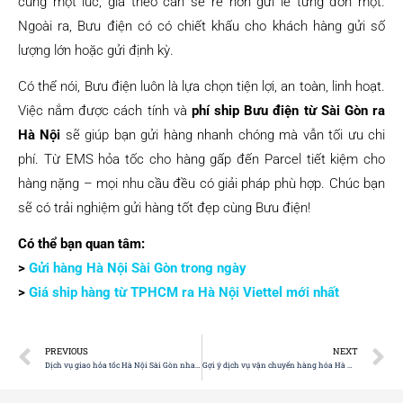
cùng một lúc, giá theo cân sẽ rẻ hơn gửi lẻ tưng đơn một.
Ngoài ra, Bưu điện có có chiết khấu cho khách hàng gửi số
lượng lớn hoặc gửi định kỳ.
Có thể nói, Bưu điện luôn là lựa chọn tiện lợi, an toàn, linh hoạt.
Việc nắm được cách tính và
phí ship Bưu điện từ Sài Gòn ra
Hà Nội
sẽ giúp bạn gửi hàng nhanh chóng mà vẫn tối ưu chi
phí. Từ EMS hỏa tốc cho hàng gấp đến Parcel tiết kiệm cho
hàng nặng – mọi nhu cầu đều có giải pháp phù hợp. Chúc bạn
sẽ có trải nghiệm gửi hàng tốt đẹp cùng Bưu điện!
Có thể bạn quan tâm:
>
Gửi hàng Hà Nội Sài Gòn trong ngày
>
Giá ship hàng từ TPHCM ra Hà Nội Viettel mới nhất
PREVIOUS
NEXT
Dịch vụ giao hỏa tốc Hà Nội Sài Gòn nhanh, an toàn
Gợi ý dịch vụ vận chuyển hàng hóa Hà Nội đi Sài Gòn phù hợp nhất