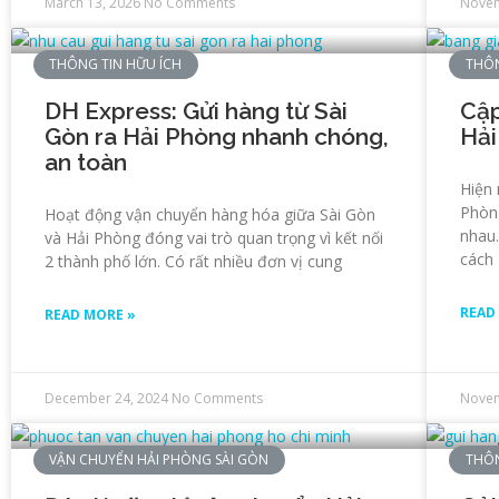
March 13, 2026
No Comments
Novem
THÔNG TIN HỮU ÍCH
THÔN
DH Express: Gửi hàng từ Sài
Cập
Gòn ra Hải Phòng nhanh chóng,
Hải
an toàn
Hiện 
Phòng
Hoạt động vận chuyển hàng hóa giữa Sài Gòn
nhau
và Hải Phòng đóng vai trò quan trọng vì kết nối
cách
2 thành phố lớn. Có rất nhiều đơn vị cung
READ
READ MORE »
December 24, 2024
No Comments
Novem
VẬN CHUYỂN HẢI PHÒNG SÀI GÒN
THÔN