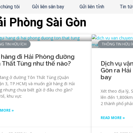
 chúng tôi
Gửi liên sân bay
Gửi liên tỉnh
Tin tứ
ải Phòng Sài Gòn
G TIN HỮU ÍCH
THÔNG TIN HỮU 
 hàng đi Hải Phòng đường
 Thất Tùng như thế nào?
Dịch vụ vậ
Gòn ra Hải
bay
đang ở đường Tôn Thất Tùng (Quận
ận 3, TP.HCM) và muốn gửi hàng đi Hải
g nhưng chưa biết gửi ở đâu cho gần?
Xét theo địa lý,
tế, khu vực
lên đến 1,800km
2 thành phố phải
 MORE »
READ MORE »