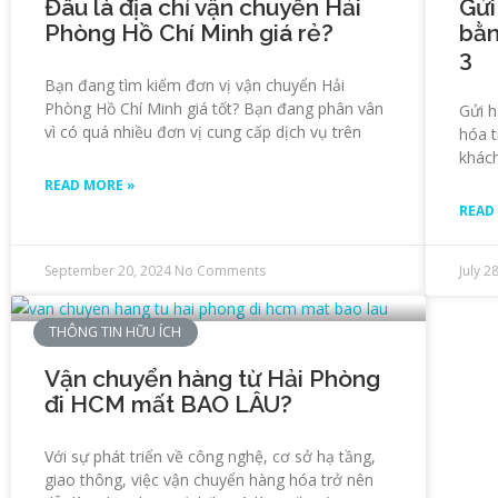
Đâu là địa chỉ vận chuyển Hải
Gửi
Phòng Hồ Chí Minh giá rẻ?
bằn
3
Bạn đang tìm kiếm đơn vị vận chuyển Hải
Phòng Hồ Chí Minh giá tốt? Bạn đang phân vân
Gửi h
vì có quá nhiều đơn vị cung cấp dịch vụ trên
hóa t
khách
READ MORE »
READ
September 20, 2024
No Comments
July 2
THÔNG TIN HỮU ÍCH
Vận chuyển hàng từ Hải Phòng
đi HCM mất BAO LÂU?
Với sự phát triển về công nghệ, cơ sở hạ tầng,
giao thông, việc vận chuyển hàng hóa trở nên