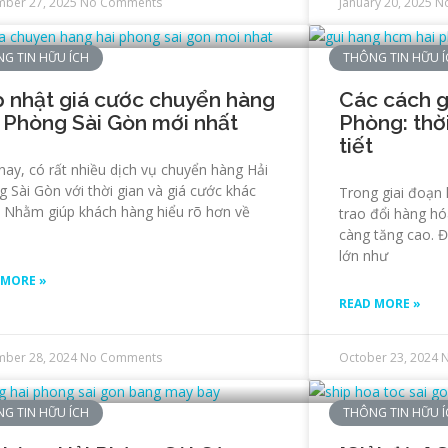
ber 27, 2025
No Comments
January 20, 2025
N
G TIN HỮU ÍCH
THÔNG TIN HỮU 
 nhật giá cước chuyển hàng
Các cách 
 Phòng Sài Gòn mới nhất
Phòng: thời
tiết
nay, có rất nhiều dịch vụ chuyển hàng Hải
 Sài Gòn với thời gian và giá cước khác
Trong giai đoạn 
. Nhằm giúp khách hàng hiểu rõ hơn về
trao đổi hàng hó
càng tăng cao. Đ
lớn như
 MORE »
READ MORE »
ber 28, 2024
No Comments
October 23, 2024
G TIN HỮU ÍCH
THÔNG TIN HỮU 