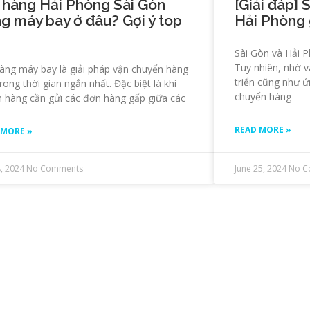
 hàng Hải Phòng Sài Gòn
[Giải đáp] 
g máy bay ở đâu? Gợi ý top
Hải Phòng 
Sài Gòn và Hải 
Tuy nhiên, nhờ v
àng máy bay là giải pháp vận chuyển hàng
triển cũng như ứ
rong thời gian ngắn nhất. Đặc biệt là khi
chuyển hàng
 hàng cần gửi các đơn hàng gấp giữa các
READ MORE »
 MORE »
8, 2024
No Comments
June 25, 2024
No C