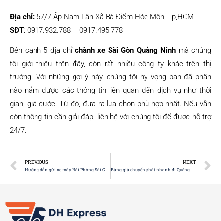
Địa chỉ:
57/7 Ấp Nam Lân Xã Bà Điểm Hóc Môn, Tp,HCM
SĐT
: 0917.932.788 – 0917.495.778
Bên cạnh 5 địa chỉ
chành xe Sài Gòn Quảng Ninh
mà chúng
tôi giới thiệu trên đây, còn rất nhiều công ty khác trên thị
trường. Với những gợi ý này, chúng tôi hy vọng bạn đã phần
nào nắm được các thông tin liên quan đến dịch vụ như thời
gian, giá cước. Từ đó, đưa ra lựa chọn phù hợp nhất. Nếu vẫn
còn thông tin cần giải đáp, liên hệ với chúng tôi để được hỗ trợ
24/7.
PREVIOUS
NEXT
Hướng dẫn gửi xe máy Hải Phòng Sài Gòn chi tiết
Bảng giá chuyển phát nhanh đi Quảng Ninh từ Sài Gòn mới nhất