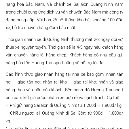
hàng hóa Bắc Nam. Và chành xe Sài Gòn Quảng Ninh nằm
trong chuỗi cung ứng dịch vụ vận chuyển Bắc Nam mà công ty
đang cung cấp. Với hơn 26 hệ thống kho bãi, khoảng 100 đầu
xe, hỗ trợ chuyển hàng đảm bảo nhất.
Thời gian chành xe đi Quảng Ninh thường mất 2-3 ngày đối với
thuê xe nguyên tuyến. Thời gian sẽ là 4-5 ngày nếu khách hàng
vận chuyển hàng lẻ, hàng ghép. Khách hàng có nhu cầu gửi
hàng hỏa tốc Hương Transport cũng sẽ hỗ trợ tối đa.
Các hình thức giao nhận hàng tại nhà xe bao gồm: nhận tận
nơi – giao tận nơi; nhận tại kho – giao tại kho; nhận và giao
hàng theo yêu cầu của khách. Bên cạnh đó Hương Transport
còn cam kết giá cước chành xe cực rẻ và cạnh tranh. Cụ thể:
– Phí gửi hàng Sài Gòn đi Quảng Ninh: từ 1.200đ – 1.800đ/ kg
– Chiều ngược lại, Quảng Ninh đi Sài Gòn: từ 900đ – 1.800đ/
kg
Giá cước tính từ nhà xe đến nhà xe, chưa bao gồm phí giao