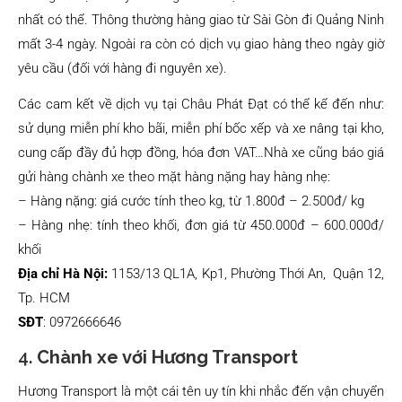
nhất có thể. Thông thường hàng giao từ Sài Gòn đi Quảng Ninh
mất 3-4 ngày. Ngoài ra còn có dịch vụ giao hàng theo ngày giờ
yêu cầu (đối với hàng đi nguyên xe).
Các cam kết về dịch vụ tại Châu Phát Đạt có thể kể đến như:
sử dụng miễn phí kho bãi, miễn phí bốc xếp và xe nâng tại kho,
cung cấp đầy đủ hợp đồng, hóa đơn VAT…Nhà xe cũng báo giá
gửi hàng chành xe theo mặt hàng nặng hay hàng nhẹ:
– Hàng nặng: giá cước tính theo kg, từ 1.800đ – 2.500đ/ kg
– Hàng nhẹ: tính theo khối, đơn giá từ 450.000đ – 600.000đ/
khối
Địa chỉ Hà Nội:
1153/13 QL1A, Kp1, Phường Thới An, Quận 12,
Tp. HCM
SĐT
: 0972666646
4.
Chành xe với Hương Transport
Hương Transport là một cái tên uy tín khi nhắc đến vận chuyển