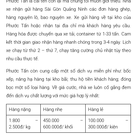
Phước Tấn là cái tên còn lại mà chúng tôi muốn giới thiệu. Nhà
xe nhận gửi hàng Sài Gòn Quảng Ninh các đơn hàng ghép,
hàng nguyên lô, bao nguyên xe. Xe gửi hàng về tại kho của
Phước Tấn hoặc nhận tại địa chỉ mà khách hàng yêu cầu.
Hàng hóa được chuyển qua xe tải, container từ 1-33 tấn. Cam
kết thời gian giao nhận hàng nhanh chóng trong 3-4 ngày. Lịch
xe chạy từ thứ 2 – thứ 7, chạy tăng cường chủ nhật tùy theo
nhu cầu thực tế.
Phước Tấn còn cung cấp một số dịch vụ miễn phí như: bốc
xếp, nâng hạ hàng tại kho bãi; thu hộ tiền khách hàng; đóng
bọc một số loại hàng. Về giá cước, nhà xe luôn cố gắng đem
đến dịch vụ chất lượng với mức giá hợp lý nhất:
Hàng nặng
Hàng nhẹ
Hàng lẻ
1.800 –
450.000 –
100.000 –
2.500đ/ kg
600.000đ/ khối
300.000đ/ kiện