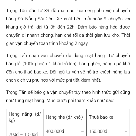
Trọng Tấn đầu tư 39 đầu xe các loại riêng cho việc chuyển
hàng Đà Nẵng Sài Gòn. Xe xuất bến mỗi ngày 9 chuyến với
khung giờ trải dài từ 8h đến 22h. Đảm bảo hàng hóa được
chuyển đi nhanh chóng, hạn chế tối đa thời gian lưu kho. Thời
gian vận chuyển toàn trình khoảng 2 ngày.
Trọng Tấn nhận vận chuyển đa dạng mặt hàng. Từ chuyển
hàng lẻ (100kg hoặc 1 khối trở lên), hàng ghép, hàng quá khổ
đến cho thuê bao xe. Đội ngũ tư vấn sẽ hỗ trợ khách hàng lựa
chọn dịch vụ phù hợp với mức phí tiết kiệm nhất.
Trọng Tấn sẽ báo giá vận chuyển tùy theo hình thức gửi cũng
như từng mặt hàng. Mức cước phí tham khảo như sau:
Hàng nặng (đ/
Hàng nhẹ (đ/ khối)
Thuê bao xe
kg)
400.000đ –
150.000đ –
700đ – 1.500đ