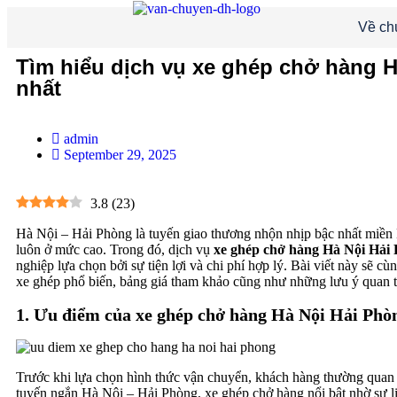
Về ch
Tìm hiểu dịch vụ xe ghép chở hàng Hà
nhất
admin
September 29, 2025
3.8
(
23
)
Hà Nội – Hải Phòng là tuyến giao thương nhộn nhịp bậc nhất miền
luôn ở mức cao. Trong đó, dịch vụ
xe ghép chở hàng Hà Nội Hải
nghiệp lựa chọn bởi sự tiện lợi và chi phí hợp lý. Bài viết này sẽ cù
xe ghép phổ biến, bảng giá tham khảo cũng như những lưu ý quan tr
1. Ưu điểm của xe ghép chở hàng Hà Nội Hải Phò
Trước khi lựa chọn hình thức vận chuyển, khách hàng thường quan t
tuyến ngắn Hà Nội – Hải Phòng, xe ghép chở hàng nổi bật nhờ sự li