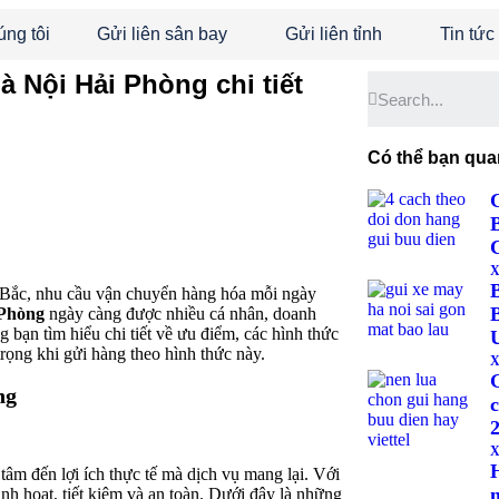
úng tôi
Gửi liên sân bay
Gửi liên tỉnh
Tin tức
 Nội Hải Phòng chi tiết
Có thể bạn qua
X
 Bắc, nhu cầu vận chuyển hàng hóa mỗi ngày
 Phòng
ngày càng được nhiều cá nhân, doanh
ng bạn tìm hiểu chi tiết về ưu điểm, các hình thức
ọng khi gửi hàng theo hình thức này.
X
ng
c
X
âm đến lợi ích thực tế mà dịch vụ mang lại. Với
n
nh hoạt, tiết kiệm và an toàn. Dưới đây là những