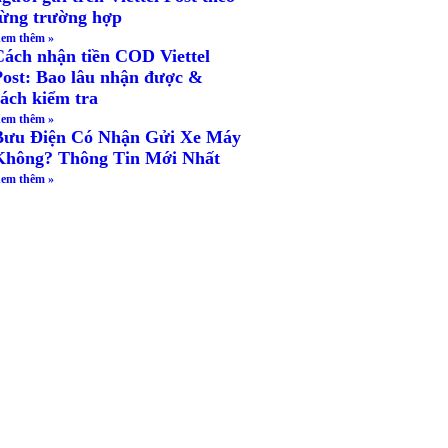
từng trường hợp
em thêm »
Cách nhận tiền COD Viettel
Post: Bao lâu nhận được &
cách kiểm tra
em thêm »
Bưu Điện Có Nhận Gửi Xe Máy
Không? Thông Tin Mới Nhất
em thêm »