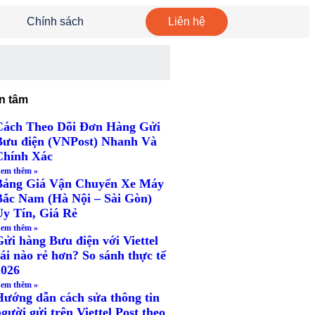
Chính sách
Liên hệ
n tâm
Cách Theo Dõi Đơn Hàng Gửi
Bưu điện (VNPost) Nhanh Và
Chính Xác
em thêm »
Bảng Giá Vận Chuyển Xe Máy
Bắc Nam (Hà Nội – Sài Gòn)
Uy Tín, Giá Rẻ
em thêm »
Gửi hàng Bưu điện với Viettel
ái nào rẻ hơn? So sánh thực tế
2026
em thêm »
Hướng dẫn cách sửa thông tin
gười gửi trên Viettel Post theo