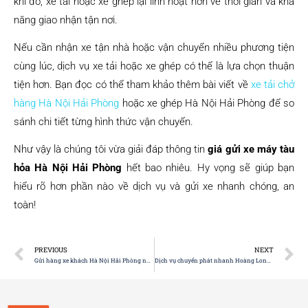
khi đó, xe tải hoặc xe ghép lại linh hoạt hơn về thời gian và khả
năng giao nhận tận nơi.
Nếu cần nhận xe tận nhà hoặc vận chuyển nhiều phương tiện
cùng lúc, dịch vụ xe tải hoặc xe ghép có thể là lựa chọn thuận
tiện hơn. Bạn đọc có thể tham khảo thêm bài viết về
xe tải chở
hàng Hà Nội Hải Phòng
hoặc xe ghép Hà Nội Hải Phòng để so
sánh chi tiết từng hình thức vận chuyển.
Như vậy là chúng tôi vừa giải đáp thông tin
giá gửi xe máy tàu
hỏa Hà Nội Hải Phòng
hết bao nhiêu. Hy vọng sẽ giúp bạn
hiểu rõ hơn phần nào về dịch vụ và gửi xe nhanh chóng, an
toàn!
PREVIOUS
NEXT
Gửi hàng xe khách Hà Nội Hải Phòng nhanh, nhận trong ngày
Dịch vụ chuyển phát nhanh Hoàng Long Hà Nội Hải Phòng trong ngày