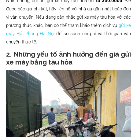
Nhìn chung, chi phí gửi xe máy tàu hỏa chỉ
từ 300.000đ
. Để
được báo giá chi tiết, hãy liên hệ với nhà ga gần nhất hoặc đơn
vị vận chuyển. Nếu đang cân nhắc gửi xe máy tàu hỏa với các
phương thức khác, bạn có thể tham khảo thêm dịch vụ
gửi xe
máy Hải Phòng Hà Nội
để so sánh chi phí và thời gian vận
chuyển thực tế.
2. Những yếu tố ảnh hưởng đến giá gửi
xe máy bằng tàu hỏa