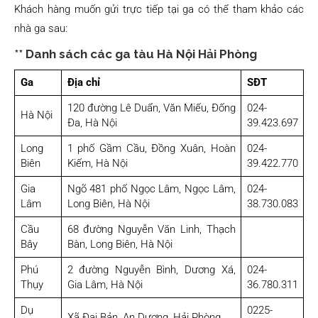
Khách hàng muốn gửi trực tiếp tại ga có thể tham khảo các
nhà ga sau:
** Danh sách các ga tàu Hà Nội Hải Phòng
Ga
Địa chỉ
SĐT
120 đường Lê Duẩn, Văn Miếu, Đống
024-
Hà Nội
Đa, Hà Nội
39.423.697
Long
1 phố Gầm Cầu, Đồng Xuân, Hoàn
024-
Biên
Kiếm, Hà Nội
39.422.770
Gia
Ngõ 481 phố Ngọc Lâm, Ngọc Lâm,
024-
Lâm
Long Biên, Hà Nội
38.730.083
Cầu
68 đường Nguyễn Văn Linh, Thạch
Bây
Bàn, Long Biên, Hà Nội
Phú
2 đường Nguyễn Bình, Dương Xá,
024-
Thụy
Gia Lâm, Hà Nội
36.780.311
Dụ
0225-
Xã Đại Bản, An Dương, Hải Phòng