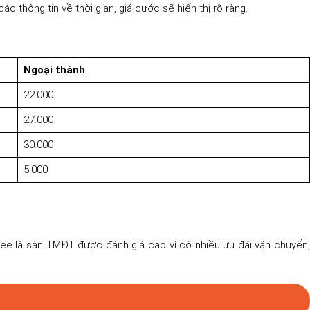
 thông tin về thời gian, giá cước sẽ hiển thị rõ ràng.
Ngoại thành
22.000
27.000
30.000
5.000
pee là sàn TMĐT được đánh giá cao vì có nhiều ưu đãi vận chuyển,