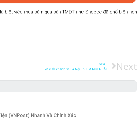
dù biết việc mua sắm qua sàn TMĐT như Shopee đã phổ biến hơ
Next
NEXT
Giá cước chành xe Hà Nội TpHCM MỚI NHẤT
iện (VNPost) Nhanh Và Chính Xác