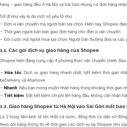
hàng – giao hàng đều ở Hà Nội và Sài Gòn nhưng có đơn hàng nh
Sở dĩ như vậy là do một số yếu tố như:
– Đơn vị vận chuyển mà người bán lựa chọn: Hiện nay, Shopee đang
– Thời gian người bán bàn giao đơn hàng cho đơn vị vận chuyển.
– Gói cước mà người mua lựa chọn: Người bán thường đưa ra các g
1.1. Các gói dịch vụ giao hàng của Shopee
Shopee hiện đang cung cấp 4 phương thức vận chuyển chính. Bao g
–
Hỏa tốc
: Dịch vụ giao hàng nhanh nhất, tiết kiệm thời gian
beDelivery, và Ahamove.
–
Nhanh
: Nếu bạn mong muốn nhận hàng trong khoảng thời gian nha
–
Tiết kiệm
: Đặt tiết kiệm chi phí lên hàng đầu, không cần nhận h
1.2. Giao hàng Shopee từ Hà Nội vào Sài Gòn mất bao 
Là 2 trung tâm kinh tế lớn nhất cả nước, đồng thời có dân số đôn
theo dõi bảng thông tin về thời gian các dịch vụ tại Shopee như s