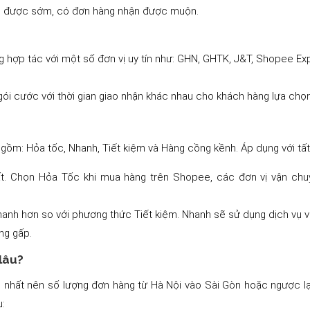
ận được sớm, có đơn hàng nhận được muộn.
 hợp tác với một số đơn vị uy tín như: GHN, GHTK, J&T, Shopee Exp
ói cước với thời gian giao nhận khác nhau cho khách hàng lựa chọ
ồm: Hỏa tốc, Nhanh, Tiết kiệm và Hàng cồng kềnh. Áp dụng với tất
 nhất. Chọn Hỏa Tốc khi mua hàng trên Shopee, các đơn vị vận ch
nh hơn so với phương thức Tiết kiệm. Nhanh sẽ sử dụng dịch vụ vậ
àng gấp.
lâu?
g nhất nên số lượng đơn hàng từ Hà Nội vào Sài Gòn hoặc ngược lạ
au: