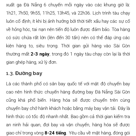
xuất ga Đà Nẵng 6 chuyến mỗi ngày vào các khung giờ là:
1h21, 7h50, 9h55, 11h25, 13h45, và 22h36. Lịch trình tàu chạy
luôn cố định, ít khi bị ảnh hưởng bởi thời tiết xấu hay các sự cố
về hỏng hóc, tai nạn nên tiến độ luôn được đảm bảo. Tòa hàng
có sức chứa rất lớn (lên đến 30 tấn) nên có thể đáp ứng các
kiện hàng to, siêu trọng. Thời gian gửi hàng vào Sài Gòn
thường mất
2-3 ngày
, trong đó 1 ngày tàu chạy còn lại là thời
gian ghép hàng, xử lý đơn.
1.3.
Đường bay
Là các thành phố có sân bay quốc tế với mật độ chuyến bay
cao nên hình thức chuyển hàng đường bay Đà Nẵng Sài Gòn
cũng khá phổ biến. Hàng hóa sẽ được chuyển trên cùng
chuyến bay chở hành khách hoặc bằng máy bay vận tải. Đây là
hình thức có tốc độ nhanh nhất. Bao gồm cả thời gian kiểm tra
an ninh hải quan, đợi bay và vận chuyển, hàng hóa sẽ được
giao chỉ trong vòng
8-24 tiếng
. Yêu cầu về mặt hàng, đóng gói