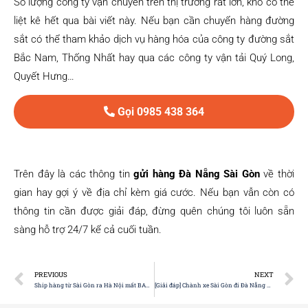
Số lượng công ty vận chuyển trên thị trường rất lớn, khó có thể
liệt kê hết qua bài viết này. Nếu bạn cần chuyển hàng đường
sắt có thể tham khảo dịch vụ hàng hóa của công ty đường sắt
Bắc Nam, Thống Nhất hay qua các công ty vận tải Quý Long,
Quyết Hưng…
Gọi 0985 438 364
Trên đây là các thông tin
gửi hàng Đà Nẵng Sài Gòn
về thời
gian hay gợi ý về địa chỉ kèm giá cước. Nếu bạn vẫn còn có
thông tin cần được giải đáp, đừng quên chúng tôi luôn sẵn
sàng hỗ trợ 24/7 kể cả cuối tuần.
PREVIOUS
NEXT
Ship hàng từ Sài Gòn ra Hà Nội mất BAO LÂU?
[Giải đáp] Chành xe Sài Gòn đi Đà Nẵng hết bao nhiêu?