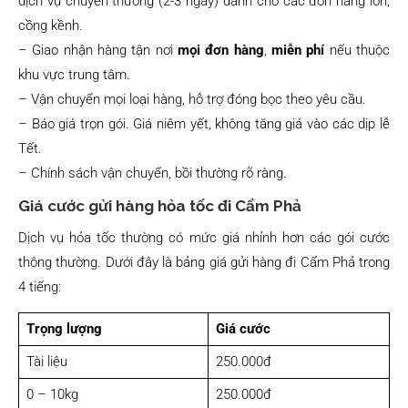
dịch vụ chuyển thường (2-3 ngày) dành cho các đơn hàng lớn,
cồng kềnh.
– Giao nhận hàng tận nơi
mọi đơn hàng
,
miễn phí
nếu thuộc
khu vực trung tâm.
– Vận chuyển mọi loại hàng, hỗ trợ đóng bọc theo yêu cầu.
– Báo giá trọn gói. Giá niêm yết, không tăng giá vào các dịp lễ
Tết.
– Chính sách vận chuyển, bồi thường rõ ràng.
Giá cước gửi hàng hỏa tốc đi Cẩm Phả
Dịch vụ hỏa tốc thường có mức giá nhỉnh hơn các gói cước
thông thường. Dưới đây là bảng giá gửi hàng đi Cẩm Phả trong
4 tiếng:
Trọng lượng
Giá cước
Tài liệu
250.000đ
0 – 10kg
250.000đ