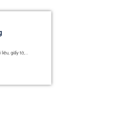
g
iệu, giấy tờ,...