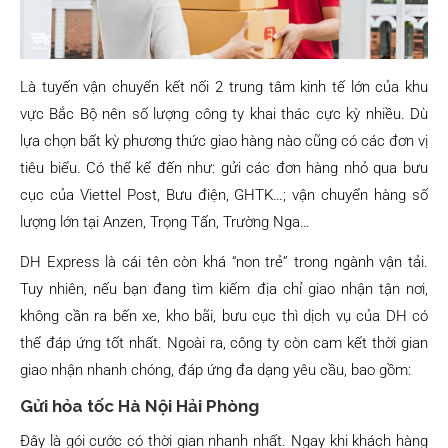
Là tuyến vận chuyển kết nối 2 trung tâm kinh tế lớn của khu
vực Bắc Bộ nên số lượng công ty khai thác cực kỳ nhiều. Dù
lựa chọn bất kỳ phương thức giao hàng nào cũng có các đơn vị
tiêu biểu. Có thể kể đến như: gửi các đơn hàng nhỏ qua bưu
cục của Viettel Post, Bưu điện, GHTK…; vận chuyển hàng số
lượng lớn tại Anzen, Trọng Tấn, Trường Nga…
DH Express là cái tên còn khá “non trẻ” trong ngành vận tải.
Tuy nhiên, nếu bạn đang tìm kiếm địa chỉ giao nhận tận nơi,
không cần ra bến xe, kho bãi, bưu cục thì dịch vụ của DH có
thể đáp ứng tốt nhất. Ngoài ra, công ty còn cam kết thời gian
giao nhận nhanh chóng, đáp ứng đa dạng yêu cầu, bao gồm:
Gửi hỏa tốc Hà Nội Hải Phòng
Đây là gói cước có thời gian nhanh nhất. Ngay khi khách hàng