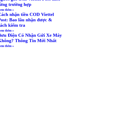
từng trường hợp
em thêm »
Cách nhận tiền COD Viettel
Post: Bao lâu nhận được &
cách kiểm tra
em thêm »
Bưu Điện Có Nhận Gửi Xe Máy
Không? Thông Tin Mới Nhất
em thêm »