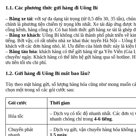
1.1. Các phương thức gửi hàng đi Uông Bí
–
Bằng xe tải
: với sự đa dạng tải trọng (từ 0,5 đến 30, 35 tấn), chủ
chính là phương tiện chiếm tỷ trọng lớn nhất. Xe tải đáp ứng được 
cồng kềnh, hàng công ty. Có hai hình thức gửi hàng xe tải là ghép
–
Bằng xe khách
: Uông Bí không chỉ là thành phố phát triển về kin
tiếng. Bởi vậy, có rất nhiều nhà xe khai thác tuyến Hà Nội – Uông 
khách với các đơn hàng nhỏ, lẻ. Ưu điểm của hình thức này là kiện 
–
Bằng tàu hỏa
: khách hàng có thể gửi hàng từ ga Yên Viên (Gia 
chuyến/ ngày. Khách hàng có thể liên hệ gửi hàng qua số hotline. H
ưu tiên tối ưu chi phí.
1.2. Gửi hàng đi Uông Bí mất bao lâu?
Tùy theo mặt hàng gửi, số lượng hàng hóa cũng như mong muốn cá 
chọn một trong số các gói cước sau:
Gói cước
Thời gian
– Dịch vụ có tốc độ nhanh nhất. Các đơn vị v
Hỏa tốc
nhanh chóng chỉ trong
4-6 tiếng
.
Chuyển phát
– Dịch vụ gửi, vận chuyển hàng hóa không gi
nhanh
1,5 ngày
.