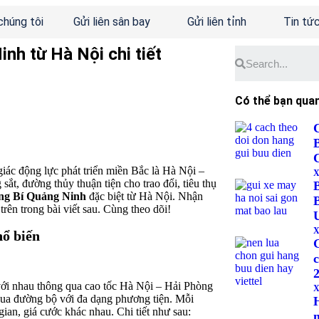
chúng tôi
Gửi liên sân bay
Gửi liên tỉnh
Tin tứ
nh từ Hà Nội chi tiết
Có thể bạn qua
iác động lực phát triển miền Bắc là Hà Nội –
X
, đường thủy thuận tiện cho trao đổi, tiêu thụ
ng Bí Quảng Ninh
đặc biệt từ Hà Nội. Nhận
 trên trong bài viết sau. Cùng theo dõi!
X
hổ biến
c
ới nhau thông qua cao tốc Hà Nội – Hải Phòng
X
qua đường bộ với đa dạng phương tiện. Mỗi
gian, giá cước khác nhau. Chi tiết như sau:
n