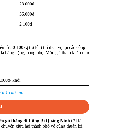
28.000đ
36.000đ
2.100đ
u từ 50-100kg trở lên) thì dịch vụ tại các công
 gửi là hàng nặng, hàng nhẹ. Mức giá tham khảo như
.000đ/ khối
ới 1 cuộc gọi
64
đến
gửi hàng đi Uông Bí Quảng Ninh
từ Hà
ận chuyển giữa hai thành phố vô cùng thuận lợi.