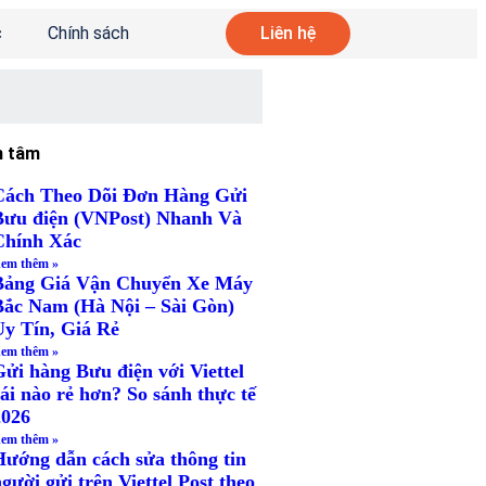
c
Chính sách
Liên hệ
n tâm
Cách Theo Dõi Đơn Hàng Gửi
Bưu điện (VNPost) Nhanh Và
Chính Xác
em thêm »
Bảng Giá Vận Chuyển Xe Máy
Bắc Nam (Hà Nội – Sài Gòn)
Uy Tín, Giá Rẻ
em thêm »
Gửi hàng Bưu điện với Viettel
ái nào rẻ hơn? So sánh thực tế
2026
em thêm »
Hướng dẫn cách sửa thông tin
gười gửi trên Viettel Post theo