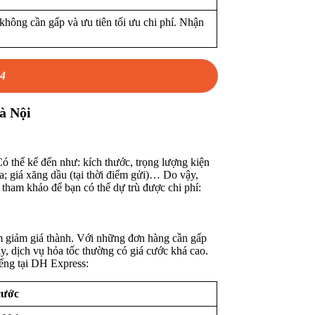
không cần gấp và ưu tiên tối ưu chi phí. Nhận
64
à Nội
ó thể kể đến như: kích thước, trọng lượng kiện
a; giá xăng dầu (tại thời điểm gửi)… Do vậy,
tham khảo để bạn có thể dự trù được chi phí:
m giảm giá thành. Với những đơn hàng cần gấp
y, dịch vụ hỏa tốc thường có giá cước khá cao.
iếng tại DH Express:
cước