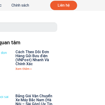
c
Chính sách
Liên hệ
 quan tâm
Cách Theo Dõi Đơn
Hàng Gửi Bưu điện
(VNPost) Nhanh Và
Chính Xác
Xem thêm »
Bảng Giá Vận Chuyển
Xe Máy Bắc Nam (Hà
Nội – Sài Gòn) Uy Tín,