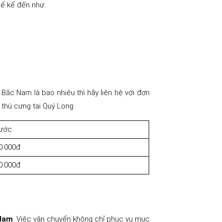
hể kể đến như:
Bắc Nam là bao nhiêu thì hãy liên hệ với đơn
 thú cưng tại Quý Long:
cước
0.000đ
0.000đ
Nam
. Việc vận chuyển không chỉ phục vụ mục