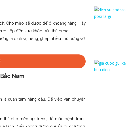
ách. Chó mèo sẽ được để ở khoang hàng. Hãy
rực tiếp đến sức khỏe của thú cưng.
ờng là dịch vụ riêng, ghép nhiều thú cưng với
4
o Bắc Nam
n là quan tâm hàng đầu. Để việc vận chuyển
àm thú chó mèo bị stress, dễ mắc bệnh trong
 quá lạnh. Nếu không được chuẩn bị kỹ lưỡng,