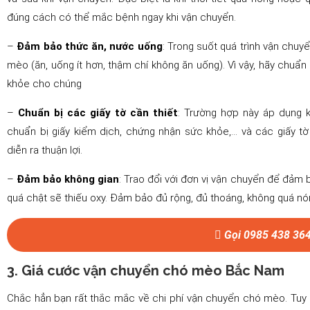
đúng cách có thể mắc bệnh ngay khi vận chuyển.
–
Đảm bảo thức ăn, nước uống
: Trong suốt quá trình vận chuy
mèo (ăn, uống ít hơn, thậm chí không ăn uống). Vì vậy, hãy chuẩ
khỏe cho chúng
–
Chuẩn bị các giấy tờ cần thiết
: Trường hợp này áp dụng 
chuẩn bị giấy kiểm dịch, chứng nhận sức khỏe,… và các giấy t
diễn ra thuận lợi.
–
Đảm bảo không gian
: Trao đổi với đơn vị vận chuyển để đảm 
quá chật sẽ thiếu oxy. Đảm bảo đủ rộng, đủ thoáng, không quá nón
Gọi 0985 438 36
3. Giá cước vận chuyển chó mèo Bắc Nam
Chắc hẳn bạn rất thắc mắc về chi phí vận chuyển chó mèo. Tuy n