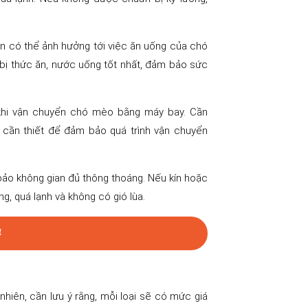
ển có thể ảnh hưởng tới việc ăn uống của chó
n bị thức ăn, nước uống tốt nhất, đảm bảo sức
khi vận chuyển chó mèo bằng máy bay. Cần
ờ cần thiết để đảm bảo quá trình vận chuyển
bảo không gian đủ thông thoáng. Nếu kín hoặc
g, quá lạnh và không có gió lùa.
4
hiên, cần lưu ý rằng, mỗi loại sẽ có mức giá