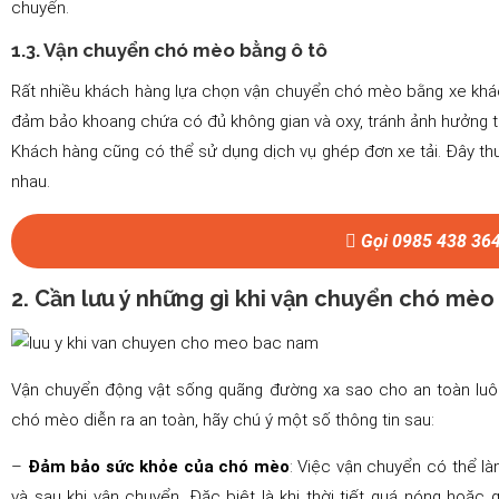
chuyển.
1.3. Vận chuyển chó mèo bằng ô tô
Rất nhiều khách hàng lựa chọn vận chuyển chó mèo bằng xe kh
đảm bảo khoang chứa có đủ không gian và oxy, tránh ảnh hưởng t
Khách hàng cũng có thể sử dụng dịch vụ ghép đơn xe tải. Đây thư
nhau.
Gọi 0985 438 36
2. Cần lưu ý những gì khi vận chuyển chó mè
Vận chuyển động vật sống quãng đường xa sao cho an toàn luô
chó mèo diễn ra an toàn, hãy chú ý một số thông tin sau:
–
Đảm bảo sức khỏe của chó mèo
: Việc vận chuyển có thể l
và sau khi vận chuyển. Đặc biệt là khi thời tiết quá nóng hoặc