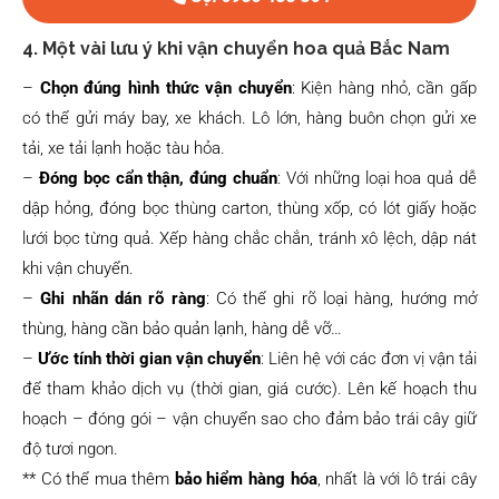
4. Một vài lưu ý khi vận chuyển hoa quả Bắc Nam
–
Chọn đúng hình thức vận chuyển
: Kiện hàng nhỏ, cần gấp
có thể gửi máy bay, xe khách. Lô lớn, hàng buôn chọn gửi xe
tải, xe tải lạnh hoặc tàu hỏa.
–
Đóng bọc cẩn thận, đúng chuẩn
: Với những loại hoa quả dễ
dập hỏng, đóng bọc thùng carton, thùng xốp, có lót giấy hoặc
lưới bọc từng quả. Xếp hàng chắc chắn, tránh xô lệch, dập nát
khi vận chuyển.
–
Ghi nhãn dán rõ ràng
: Có thể ghi rõ loại hàng, hướng mở
thùng, hàng cần bảo quản lạnh, hàng dễ vỡ…
–
Ước tính thời gian vận chuyển
: Liên hệ với các đơn vị vận tải
để tham khảo dịch vụ (thời gian, giá cước). Lên kế hoạch thu
hoạch – đóng gói – vận chuyển sao cho đảm bảo trái cây giữ
độ tươi ngon.
** Có thể mua thêm
bảo hiểm hàng hóa
, nhất là với lô trái cây