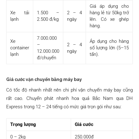
Giá áp dụng cho
Xe tải
1.500 –
2 – 4
hàng lẻ từ 50kg trở
lạnh
2.500 đ/kg
ngày
lên. Có xe ghép
hàng.
7.000.000
Xe
Áp dụng cho hàng
–
2 – 4
container
số lượng lớn (5–15
12.000.000
ngày
lạnh
tấn).
đ/chuyến
Giá cước vận chuyển bằng máy bay
Có tốc độ nhanh nhất nên chi phí vận chuyển máy bay cũng
rất cao. Chuyển phát nhanh hoa quả Bắc Nam qua DH
Express trong 12 – 24 tiếng có mức giá trọn gói như sau:
Trọng lượng
Giá cước
0 – 2kg
250.000đ