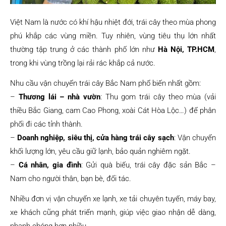
Việt Nam là nước có khí hậu nhiệt đới, trái cây theo mùa phong
phú khắp các vùng miền. Tuy nhiên, vùng tiêu thụ lớn nhất
thường tập trung ở các thành phố lớn như
Hà Nội, TP.HCM
,
trong khi vùng trồng lại rải rác khắp cả nước.
Nhu cầu vận chuyển trái cây Bắc Nam phổ biến nhất gồm:
–
Thương lái – nhà vườn
: Thu gom trái cây theo mùa (vải
thiều Bắc Giang, cam Cao Phong, xoài Cát Hòa Lộc…) để phân
phối đi các tỉnh thành.
–
Doanh nghiệp, siêu thị, cửa hàng trái cây sạch
: Vận chuyển
khối lượng lớn, yêu cầu giữ lạnh, bảo quản nghiêm ngặt.
–
Cá nhân, gia đình
: Gửi quà biếu, trái cây đặc sản Bắc –
Nam cho người thân, bạn bè, đối tác.
Nhiều đơn vị vận chuyển xe lạnh, xe tải chuyên tuyến, máy bay,
xe khách cũng phát triển mạnh, giúp việc giao nhận dễ dàng,
nhanh chóng hơn nhiều.