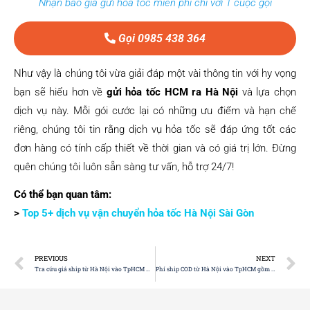
Nhận báo giá gửi hỏa tốc miễn phí chỉ với 1 cuộc gọi
Gọi 0985 438 364
Như vậy là chúng tôi vừa giải đáp một vài thông tin với hy vọng
bạn sẽ hiểu hơn về
gửi hỏa tốc HCM ra Hà Nội
và lựa chọn
dịch vụ này. Mỗi gói cước lại có những ưu điểm và hạn chế
riêng, chúng tôi tin rằng dịch vụ hỏa tốc sẽ đáp ứng tốt các
đơn hàng có tính cấp thiết về thời gian và có giá trị lớn. Đừng
quên chúng tôi luôn sẵn sàng tư vấn, hỗ trợ 24/7!
Có thể bạn quan tâm:
>
Top 5+ dịch vụ vận chuyển hỏa tốc Hà Nội Sài Gòn
PREVIOUS
NEXT
Tra cứu giá ship từ Hà Nội vào TpHCM mới nhất
Phí ship COD từ Hà Nội vào TpHCM gồm những loại phí gì?