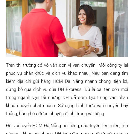
Trên thị trường có vô vàn đơn vị vận chuyển. Mỗi công ty lại
phục vụ phân khúc và dịch vụ khác nhau. Nếu bạn đang tìm
kiếm địa chỉ gửi hàng HCM Đà Nẵng nhanh chóng, tiện lợi,
đừng bỏ qua dịch vụ của DH Express. Dù là cái tên còn mới
trong ngành vận tải nhưng DH đã sớm tập trung vào phân
khúc chuyển phát nhanh. Sử dụng hình thức vận chuyển bay
thẳng, hàng hóa được chuyển đi chỉ trong vài tiếng.
Đối với tuyến HCM Đà Nẵng nói riêng, các tuyến liên miền, liên
sân bay khác nói chung, DH hiện đang cung cấp 3 gói dịch vụ