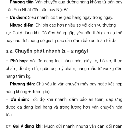
–
Phương tiện
: Vận chuyển qua đường hàng không từ sân bay
Tân Sơn Nhất đến sân bay Nội Bài.
–
Ưu điểm
: Siêu nhanh, có thể giao hàng ngay trong ngày.
–
Nhược điểm
: Chi phí cao hơn nhiều so với dịch vụ thường
👉 Gợi ý dùng khi: Có đơn hàng gấp, yêu cầu thời gian cụ thể
hay các đơn hàng có giá trị cao cần đảm bảo an toàn tối đa.
3.2. Chuyển phát nhanh (1 – 2 ngày)
– Phù hợp:
Với đa dạng loại hàng hóa, giấy tờ, hồ sơ, thực
phẩm, đồ điện tử, quần áo, mỹ phẩm, hàng mẫu từ vài kg đến
hàng trăm kg.
–
Phương tiện:
Chủ yếu là vận chuyển máy bay hoặc kết hợp
hàng không + đường bộ.
–
Ưu điểm:
Tốc độ khá nhanh, đảm bảo an toàn, đáp ứng
được đa dạng loại hàng và trọng lượng hơn vận chuyển hỏa
tốc.
👉
Gợi ý dùng khi:
Muốn gửi nhanh nhưng vẫn cân đối ngân