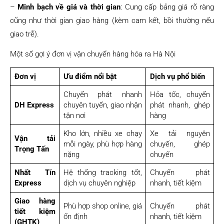
–
Minh bạch về giá và thời gian
: Cung cấp bảng giá rõ ràng
cũng như thời gian giao hàng (kèm cam kết, bồi thường nếu
giao trễ).
Một số gợi ý đơn vị vận chuyển hàng hóa ra Hà Nội
Đơn vị
Ưu điểm nổi bật
Dịch vụ phổ biến
Chuyển phát nhanh
Hỏa tốc, chuyển
DH Express
chuyên tuyến, giao nhận
phát nhanh, ghép
tận nơi
hàng
Kho lớn, nhiều xe chạy
Xe tải nguyên
Vận tải
mỗi ngày, phù hợp hàng
chuyến, ghép
Trọng Tấn
nặng
chuyến
Nhất Tín
Hệ thống tracking tốt,
Chuyển phát
Express
dịch vụ chuyên nghiệp
nhanh, tiết kiệm
Giao hàng
Phù hợp shop online, giá
Chuyển phát
tiết kiệm
ổn định
nhanh, tiết kiệm
(GHTK)