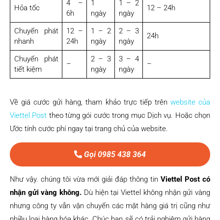
4 –
1
1 – 2
Hỏa tốc
12 – 24h
6h
ngày
ngày
Chuyển phát
12 –
1 – 2
2 – 3
24h
nhanh
24h
ngày
ngày
Chuyển phát
2 – 3
3 – 4
–
–
tiết kiệm
ngày
ngày
Về giá cước gửi hàng, tham khảo trực tiếp trên
website của
Viettel Post
theo từng gói cước trong mục Dịch vụ. Hoặc chọn
Ước tính cước phí ngay tại trang chủ của website.
Gọi 0985 438 364
Như vậy. chúng tôi vừa mới giải đáp thông tin
Viettel Post có
nhận gửi vàng không.
Dù hiện tại Viettel không nhận gửi vàng
nhưng công ty vẫn vận chuyển các mặt hàng giá trị cũng như
nhiều loại hàng hóa khác. Chúc bạn sẽ có trải nghiệm gửi hàng