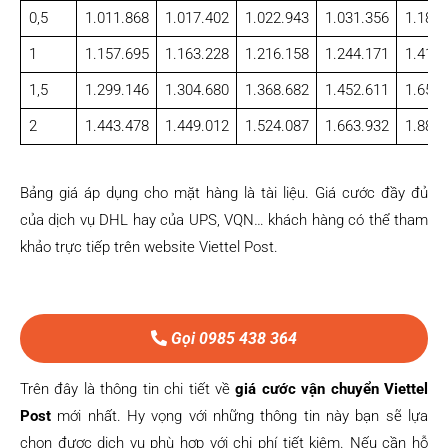
0,5
1.011.868
1.017.402
1.022.943
1.031.356
1.181.
1
1.157.695
1.163.228
1.216.158
1.244.171
1.419.
1,5
1.299.146
1.304.680
1.368.682
1.452.611
1.653.
2
1.443.478
1.449.012
1.524.087
1.663.932
1.889.
Bảng giá áp dụng cho mặt hàng là tài liệu. Giá cước đầy đủ
của dịch vụ DHL hay của UPS, VQN… khách hàng có thể tham
khảo trực tiếp trên website Viettel Post.
Gọi 0985 438 364
Trên đây là thông tin chi tiết về
giá cước vận chuyển Viettel
Post
mới nhất. Hy vọng với những thông tin này bạn sẽ lựa
chọn được dịch vụ phù hợp với chi phí tiết kiệm. Nếu cần hỗ