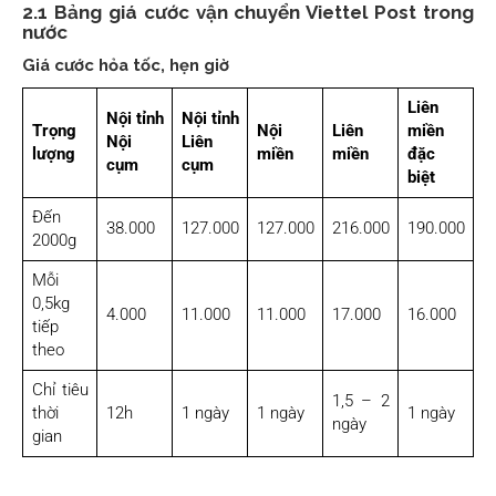
2.1 Bảng giá cước vận chuyển Viettel Post trong
nước
Giá cước hỏa tốc, hẹn giờ
Liên
Nội tỉnh
Nội tỉnh
Trọng
Nội
Liên
miền
Nội
Liên
lượng
miền
miền
đặc
cụm
cụm
biệt
Đến
38.000
127.000
127.000
216.000
190.000
2000g
Mỗi
0,5kg
4.000
11.000
11.000
17.000
16.000
tiếp
theo
Chỉ tiêu
1,5 – 2
thời
12h
1 ngày
1 ngày
1 ngày
ngày
gian