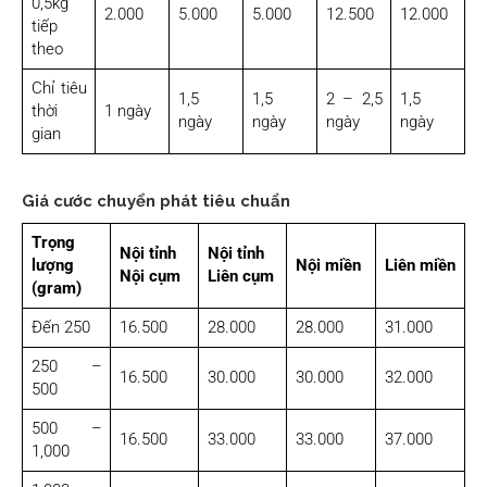
0,5kg
2.000
5.000
5.000
12.500
12.000
tiếp
theo
Chỉ tiêu
1,5
1,5
2 – 2,5
1,5
thời
1 ngày
ngày
ngày
ngày
ngày
gian
Giá cước chuyển phát tiêu chuẩn
Trọng
Nội tỉnh
Nội tỉnh
lượng
Nội miền
Liên miền
Nội cụm
Liên cụm
(gram)
Đến 250
16.500
28.000
28.000
31.000
250 –
16.500
30.000
30.000
32.000
500
500 –
16.500
33.000
33.000
37.000
1,000