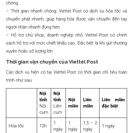
chóng.
– Thời gian nhanh chóng: Viettel Post có dịch vụ hỏa tốc và
chuyển phát nhanh, giúp hàng hóa được vận chuyển đến tay
người nhận nhanh đúng hẹn.
– Hỗ trợ chủ shop, doanh nghiệp nhỏ: Viettel Post có chính
sách hỗ trợ với mức chiết khấu cao. Đặc biệt là khi gửi thường
xuyên hoặc số lượng lớn.
Thời gian vận chuyển của Viettel Post
Các dịch vụ hiện có tại Viettel Post có thời gian chỉ tiêu toàn
trình như sau:
Nội
Nội
tỉnh
tỉnh
Nội
Liên
Liên miền
Nội
Liên
miền
miền
đặc biệt
cụm
cụm
1
1
1,5 – 2
Hỏa tốc
12h
1 ngày
ngày
ngày
ngày