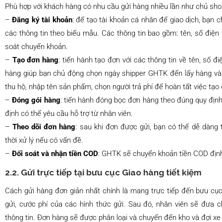
Phù hợp với khách hàng có nhu cầu gửi hàng nhiều lần như chủ sh
–
Đăng ký tài khoản
: để tạo tài khoản cá nhân để giao dịch, bạn 
các thông tin theo biểu mẫu. Các thông tin bao gồm: tên, số điện t
soát chuyển khoản.
–
Tạo đơn hàng
: tiến hành tạo đơn với các thông tin về tên, số đi
hàng giúp bạn chủ động chọn ngày shipper GHTK đến lấy hàng và 
thu hộ, nhập tên sản phẩm, chọn người trả phí để hoàn tất việc tạo
–
Đóng gói hàng
: tiến hành đóng bọc đơn hàng theo đúng quy đị
định có thể yêu cầu hỗ trợ từ nhân viên.
–
Theo dõi đơn hàng
: sau khi đơn được gửi, bạn có thể dễ dàng 
thời xử lý nếu có vấn đề.
–
Đối soát và nhận tiền COD
: GHTK sẽ chuyển khoản tiền COD định
2.2. Gửi trực tiếp tại bưu cục Giao hàng tiết kiệm
Cách gửi hàng đơn giản nhất chính là mang trực tiếp đến bưu cụ
gửi, cước phí của các hình thức gửi. Sau đó, nhân viên sẽ đưa 
thông tin. Đơn hàng sẽ được phân loại và chuyển đến kho và đợi xe 