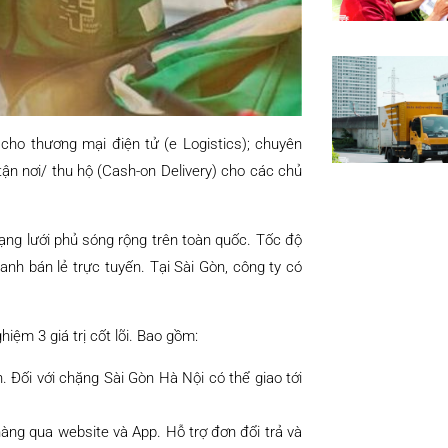
cho thương mại điện tử (e Logistics); chuyên
 tận nơi/ thu hộ (Cash-on Delivery) cho các chủ
ạng lưới phủ sóng rộng trên toàn quốc. Tốc độ
anh bán lẻ trực tuyến. Tại Sài Gòn, công ty có
iệm 3 giá trị cốt lõi. Bao gồm:
 Đối với chặng Sài Gòn Hà Nội có thể giao tới
hàng qua website và App. Hỗ trợ đơn đổi trả và