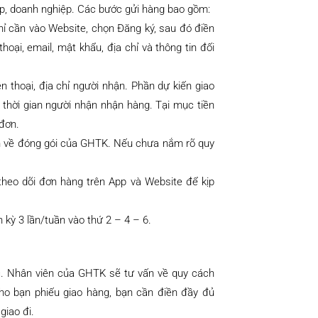
op, doanh nghiệp. Các bước gửi hàng bao gồm:
chỉ cần vào Website, chọn Đăng ký, sau đó điền
hoại, email, mật khẩu, địa chỉ và thông tin đối
ện thoại, địa chỉ người nhận. Phần dự kiến giao
thời gian người nhận nhận hàng. Tại mục tiền
 đơn.
nh về đóng gói của GHTK. Nếu chưa nắm rõ quy
theo dõi đơn hàng trên App và Website để kịp
 kỳ 3 lần/tuần vào thứ 2 – 4 – 6.
c. Nhân viên của GHTK sẽ tư vấn về quy cách
cho bạn phiếu giao hàng, bạn cần điền đầy đủ
giao đi.