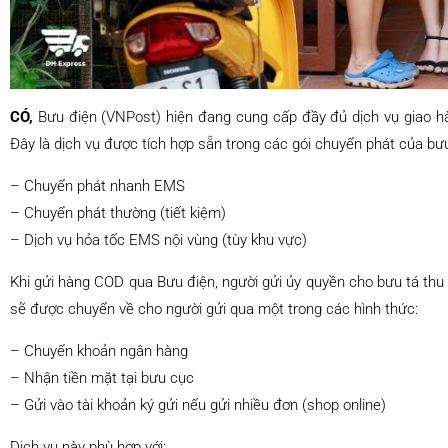
CÓ,
Bưu điện (VNPost) hiện đang cung cấp đầy đủ dịch vụ giao hà
Đây là dịch vụ được tích hợp sẵn trong các gói chuyển phát của bư
– Chuyển phát nhanh EMS
– Chuyển phát thường (tiết kiệm)
– Dịch vụ hỏa tốc EMS nội vùng (tùy khu vực)
Khi gửi hàng COD qua Bưu điện, người gửi ủy quyền cho bưu tá thu h
sẽ được chuyển về cho người gửi qua một trong các hình thức:
– Chuyển khoản ngân hàng
– Nhận tiền mặt tại bưu cục
– Gửi vào tài khoản ký gửi nếu gửi nhiều đơn (shop online)
Dịch vụ này phù hợp với: