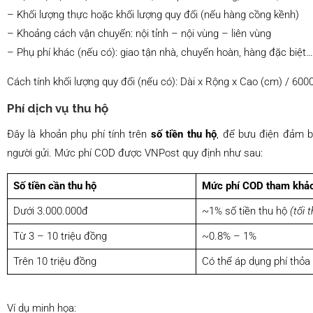
– Khối lượng thực hoặc khối lượng quy đổi (nếu hàng cồng kềnh)
– Khoảng cách vận chuyển: nội tỉnh – nội vùng – liên vùng
– Phụ phí khác (nếu có): giao tận nhà, chuyển hoàn, hàng đặc biệt…
Cách tính khối lượng quy đổi (nếu có): Dài x Rộng x Cao (cm) / 6000 
Phí dịch vụ thu hộ
Đây là khoản phụ phí tính trên
số tiền thu hộ
, để bưu điện đảm b
người gửi. Mức phí COD được VNPost quy định như sau:
Số tiền cần thu hộ
Mức phí COD tham khả
Dưới 3.000.000đ
~1% số tiền thu hộ
(tối 
Từ 3 – 10 triệu đồng
~0.8% – 1%
Trên 10 triệu đồng
Có thể áp dụng phí thỏa
Ví dụ minh họa: