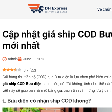
Về chúng
Cập nhật giá ship COD Bư
mới nhất
admin
June 11, 2025
3.7
(
22
)
Gửi hàng thu tiền hộ (COD) qua Bưu điện là lựa chọn phổ biến với c
giá ship COD Bưu điện
bao nhiêu, có đắt không, tính như thế nào
viết này sẽ giúp bạn nắm rõ bảng giá, cách tính và những lưu ý cần
1. Bưu điện có nhận ship COD không?