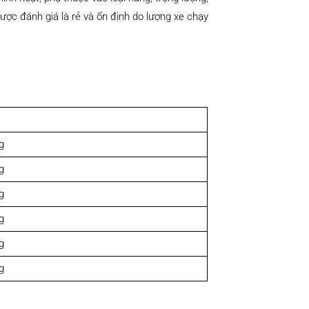
ược đánh giá là rẻ và ổn định do lượng xe chạy
g
g
g
g
g
g