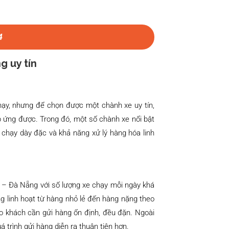
4
g uy tín
ạy, nhưng để chọn được một chành xe uy tín,
p ứng được. Trong đó, một số chành xe nổi bật
 chạy dày đặc và khả năng xử lý hàng hóa linh
n – Đà Nẵng với số lượng xe chạy mỗi ngày khá
g linh hoạt từ hàng nhỏ lẻ đến hàng nặng theo
o khách cần gửi hàng ổn định, đều đặn. Ngoài
á trình gửi hàng diễn ra thuận tiện hơn.