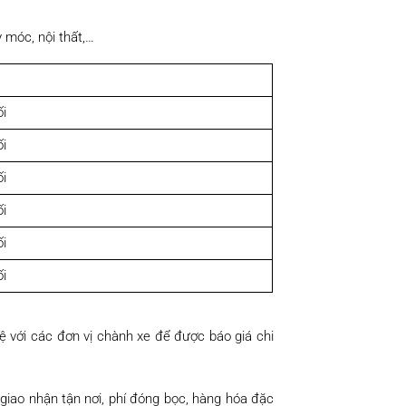
 móc, nội thất,…
i
i
i
i
i
i
ệ với các đơn vị chành xe để được báo giá chi
 giao nhận tận nơi, phí đóng bọc, hàng hóa đặc