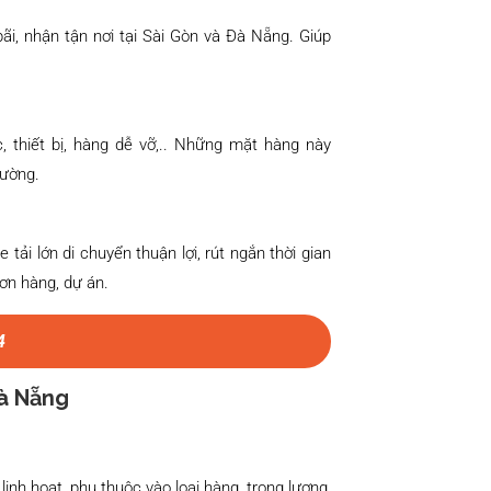
ãi, nhận tận nơi tại Sài Gòn và Đà Nẵng. Giúp
 thiết bị, hàng dễ vỡ,.. Những mặt hàng này
hường.
ải lớn di chuyển thuận lợi, rút ngắn thời gian
đơn hàng, dự án.
4
Đà Nẵng
nh hoạt, phụ thuộc vào loại hàng, trọng lượng,