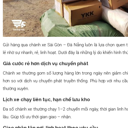
Gửi hàng qua chành xe Sài Gòn – Đà Nẵng luôn là lựa chọn quen t
lẻ nhờ sự nhanh, rẻ, linh hoạt. Dưới đây là những lý do khiến hình t
Giá cước rẻ hơn dịch vụ chuyển phát
Chành xe thường gom số lượng hàng lớn trong ngày nên giảm chi
hơn so với dịch vụ chuyển phát truyền thống. Phù hợp với nhu cầu
thường xuyên.
Lịch xe chạy liên tục, hạn chế lưu kho
Đa số chành xe thường chạy 1–2 chuyến mỗi ngày, thời gian linh ho
lâu. Giúp tối ưu thời gian giao – nhận.
Giao nhận tận nơi, linh hoạt theo yêu cầu