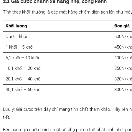
2.1 Giá cước chành xe hàng nhẹ, cồng kềnh
Tính theo khối, thường là các mặt hàng chiếm diện tích lớn như máy
Khối lượng
Đơn giá
Dưới 1 khối
500N/khố
1 khối – 5 khối
450N/khố
5,1 khối – 10 khối
400N/khố
10,1 khối – 20 khối
350N/khố
20,1 khối – 40 khối
320N/khố
40,1 khối – 50 khối
300N/khố
Lưu ý: Giá cước trên đây chỉ mang tính chất tham khảo. Hãy liên h
tiết.
Bên cạnh giá cước chính, một số phụ phí có thể phát sinh như: phí