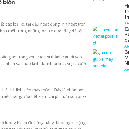
ổ biến
H
ti
t
Xe
 các loại xe tải đều hoạt động linh hoạt trên
C
chọn một trong những loại xe dưới đây để tối
P
c
Xe
B
oặc giao trong khu vực nội thành cần đi vào
M
N
á nhân và shop kinh doanh online, vì giá cước
Xe
 thiết bị, linh kiện máy móc… Đây là nhóm xe
hiều hàng, vừa tiết kiệm chi phí hơn so với xe
ố lượng lớn hoặc hàng nặng. Khoang xe rộng,