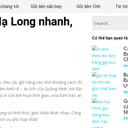
 chúng tôi
Gửi liên sân bay
Gửi liên tỉnh
Tin tứ
Hạ Long nhanh,
Có thể bạn quan t
C
B
C
Xe
B
B
, nhu cầu gửi hàng cao nhờ khoảng cách chỉ
U
âm kinh tế – du lịch của Quảng Ninh. Với đặc
Xe
u vì vừa linh hoạt thời gian, vừa đảm bảo an
G
c
t
rọng và hình thức giao nhận khác nhau. Cùng
Xe
 dịch vụ phù hợp nhất!