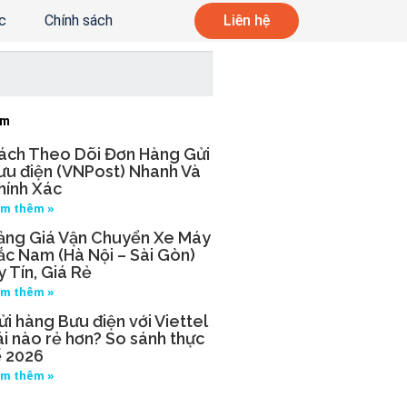
c
Chính sách
Liên hệ
âm
ách Theo Dõi Đơn Hàng Gửi
ưu điện (VNPost) Nhanh Và
hính Xác
m thêm »
ảng Giá Vận Chuyển Xe Máy
ắc Nam (Hà Nội – Sài Gòn)
y Tín, Giá Rẻ
m thêm »
ửi hàng Bưu điện với Viettel
ái nào rẻ hơn? So sánh thực
ế 2026
m thêm »