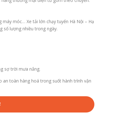
oặc hàng thương mại điện tử gom theo chuyến.
àng máy móc… Xe tải lớn chạy tuyến Hà Nội – Hạ
g số lượng nhiều trong ngày.
ng sợ trời mưa nắng.
o an toàn hàng hoá trong suốt hành trình vận
4