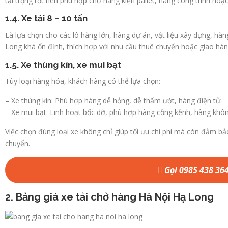
tải trọng tốt nên phù hợp chở hàng kiện pallet, hàng công trình h
1.4. Xe tải 8 – 10 tấn
Là lựa chọn cho các lô hàng lớn, hàng dự án, vật liệu xây dựng, h
Long khá ổn định, thích hợp với nhu cầu thuê chuyến hoặc giao hàn
1.5. Xe thùng kín, xe mui bạt
Tùy loại hàng hóa, khách hàng có thể lựa chọn:
– Xe thùng kín: Phù hợp hàng dễ hỏng, dễ thấm ướt, hàng điện tử.
– Xe mui bạt: Linh hoạt bốc dỡ, phù hợp hàng cồng kềnh, hàng khô
Việc chọn đúng loại xe không chỉ giúp tối ưu chi phí mà còn đảm bả
chuyển.
Gọi 0985 438 36
2. Bảng giá xe tải chở hàng Hà Nội Hạ Long