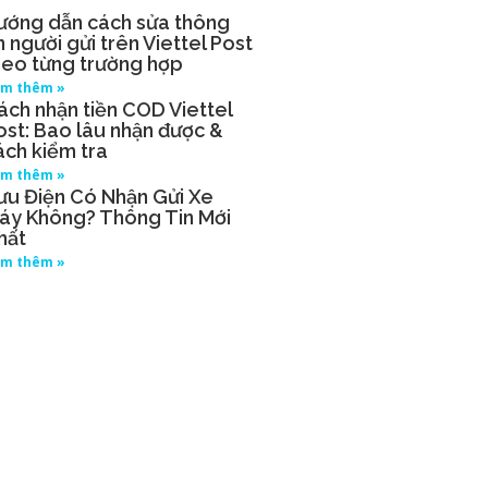
ướng dẫn cách sửa thông
n người gửi trên Viettel Post
heo từng trường hợp
m thêm »
ách nhận tiền COD Viettel
ost: Bao lâu nhận được &
ách kiểm tra
m thêm »
ưu Điện Có Nhận Gửi Xe
áy Không? Thông Tin Mới
hất
m thêm »