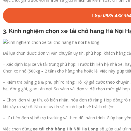
Việc chốt giá trước với nhà xe sẽ giúp khách dễ kiểm soát chi phí và
Gọi 0985 438 36
3. Kinh nghiệm chọn xe tải chở hàng Hà Nội 
Để lựa chọn được đơn vị vận chuyển uy tín, phù hợp, khách hàng cần
– Xác định loại xe và tải trọng phù hợp: Trước khi liên hệ nhà xe, h
Chọn xe nhỏ (500kg – 2 tấn) cho hàng nhẹ hoặc lẻ. Việc này giúp tiết
– Kiểm tra bảng giá & phụ phí rõ ràng: Hỏi kỹ giá cước theo chuyến, 
hạ, đóng gói, giao tận nơi. So sánh vài đơn vị để chọn mức giá hợp 
– Chọn đơn vị uy tín, có biên nhận, hóa đơn rõ ràng: Hợp đồng rõ 
khi xảy ra sự cố. Nhà xe uy tín sẽ minh bạch về trách nhiệm.
– Ưu tiên đơn vị hỗ trợ tracking và theo dõi hành trình: Giúp bạn y
Việc chọn đúng
xe tải chở hàng Hà Nội Hạ Long
sẽ giúp quá trìn