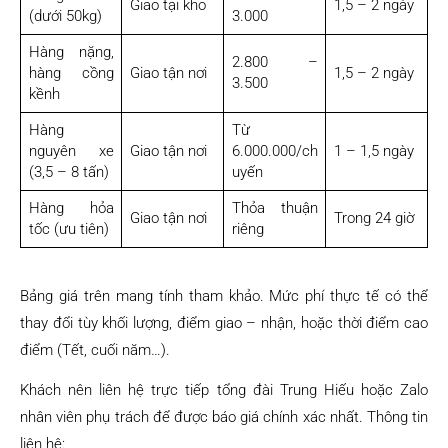
Giao tại kho
1,5 – 2 ngày
(dưới 50kg)
3.000
Hàng nặng,
2.800 –
hàng cồng
Giao tận nơi
1,5 – 2 ngày
3.500
kềnh
Hàng
Từ
nguyên xe
Giao tận nơi
6.000.000/ch
1 – 1,5 ngày
(3,5 – 8 tấn)
uyến
Hàng hỏa
Thỏa thuận
Giao tận nơi
Trong 24 giờ
tốc (ưu tiên)
riêng
Bảng giá trên mang tính tham khảo. Mức phí thực tế có thể
thay đổi tùy khối lượng, điểm giao – nhận, hoặc thời điểm cao
điểm (Tết, cuối năm…).
Khách nên liên hệ trực tiếp tổng đài Trung Hiếu hoặc Zalo
nhân viên phụ trách để được báo giá chính xác nhất. Thông tin
liên hệ: