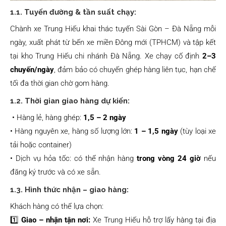
1.1. Tuyến đường & tần suất chạy:
Chành xe Trung Hiếu khai thác tuyến Sài Gòn – Đà Nẵng mỗi
ngày, xuất phát từ bến xe miền Đông mới (TPHCM) và tập kết
tại kho Trung Hiếu chi nhánh Đà Nẵng. Xe chạy cố định
2–3
chuyến/ngày
, đảm bảo có chuyến ghép hàng liên tục, hạn chế
tối đa thời gian chờ gom hàng.
1.2. Thời gian giao hàng dự kiến:
• Hàng lẻ, hàng ghép:
1,5 – 2 ngày
• Hàng nguyên xe, hàng số lượng lớn:
1 – 1,5 ngày
(tùy loại xe
tải hoặc container)
• Dịch vụ hỏa tốc: có thể nhận hàng
trong vòng 24 giờ
nếu
đăng ký trước và có xe sẵn.
1.3. Hình thức nhận – giao hàng:
Khách hàng có thể lựa chọn:
1️⃣
Giao – nhận tận nơi:
Xe Trung Hiếu hỗ trợ lấy hàng tại địa