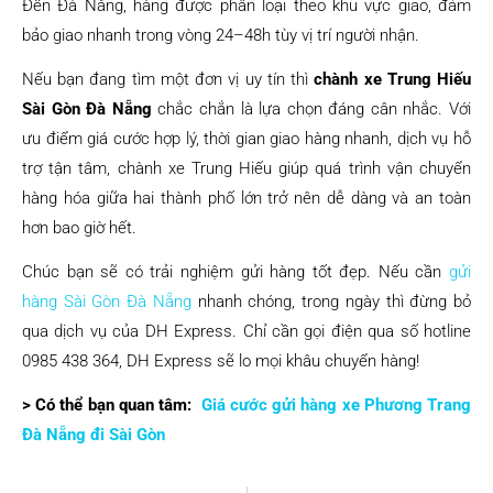
Đến Đà Nẵng, hàng được phân loại theo khu vực giao, đảm
bảo giao nhanh trong vòng 24–48h tùy vị trí người nhận.
Nếu bạn đang tìm một đơn vị uy tín thì
chành xe Trung Hiếu
Sài Gòn Đà Nẵng
chắc chắn là lựa chọn đáng cân nhắc. Với
ưu điểm giá cước hợp lý, thời gian giao hàng nhanh, dịch vụ hỗ
trợ tận tâm, chành xe Trung Hiếu giúp quá trình vận chuyển
hàng hóa giữa hai thành phố lớn trở nên dễ dàng và an toàn
hơn bao giờ hết.
Chúc bạn sẽ có trải nghiệm gửi hàng tốt đẹp. Nếu cần
gửi
hàng Sài Gòn Đà Nẵng
nhanh chóng, trong ngày thì đừng bỏ
qua dịch vụ của DH Express. Chỉ cần gọi điện qua số hotline
0985 438 364, DH Express sẽ lo mọi khâu chuyển hàng!
> Có thể bạn quan tâm:
Giá cước gửi hàng xe Phương Trang
Đà Nẵng đi Sài Gòn