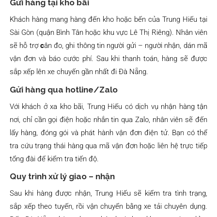
Gửi hàng tại kho bãi
Khách hàng mang hàng đến kho hoặc bến của Trung Hiếu tại
Sài Gòn (quận Bình Tân hoặc khu vực Lê Thị Riêng). Nhân viên
sẽ hỗ trợ
c
ân đo, ghi thông tin người gửi – người nhận, dán mã
vận đơn và báo cước phí. Sau khi thanh toán, hàng sẽ được
sắp xếp lên xe chuyến gần nhất đi Đà Nẵng.
Gửi hàng qua hotline/Zalo
Với khách ở xa kho bãi, Trung Hiếu có dịch vụ nhận hàng tận
nơi, chỉ cần gọi điện hoặc nhắn tin qua Zalo, nhân viên sẽ đến
lấy hàng, đóng gói và phát hành vận đơn điện tử. Bạn có thể
tra cứu trạng thái hàng qua mã vận đơn hoặc liên hệ trực tiếp
tổng đài để kiểm tra tiến độ.
Quy trình xử lý giao – nhận
Sau khi hàng được nhận, Trung Hiếu sẽ kiểm tra tình trạng,
sắp xếp theo tuyến, rồi vận chuyển bằng xe tải chuyên dụng.