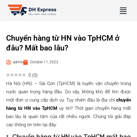
Chuyển hàng từ HN vào TpHCM ở
đâu? Mất bao lâu?
admin
October 11, 2023
0
(
0
)
Hà Nội (HN) – Sài Gòn (TpHCM) là tuyến vận chuyển trong
nước quan trọng hàng đầu. Do vậy, không khó để tìm được
một đơn vị cung cấp dịch vụ. Tuy nhiên đâu là địa chỉ
chuyển
hàng từ HN vào TpHCM
uy tín? Thời gian chuyển hàng mất
bao lâu là quan tâm của rất nhiều người. Chúng tôi giải đáp
các thông tin trên tại đây:
1.
Chuyển hàng từ HN vào TpHCM mất bao