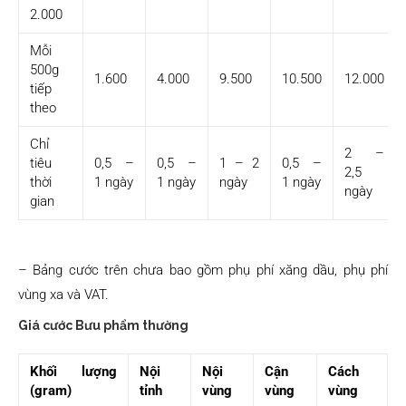
2.000
Mỗi
500g
1.600
4.000
9.500
10.500
12.000
tiếp
theo
Chỉ
2 –
tiêu
0,5 –
0,5 –
1 – 2
0,5 –
2,5
thời
1 ngày
1 ngày
ngày
1 ngày
ngày
gian
– Bảng cước trên chưa bao gồm phụ phí xăng dầu, phụ phí
vùng xa và VAT.
Giá cước Bưu phẩm thường
Khối lượng
Nội
Nội
Cận
Cách
(gram)
tỉnh
vùng
vùng
vùng