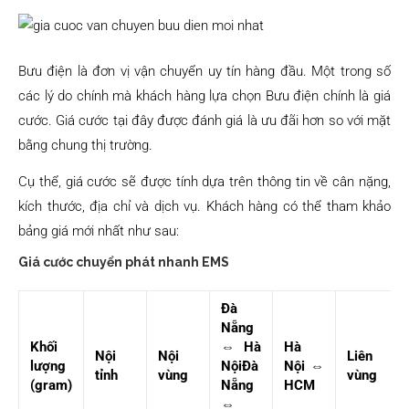
Bưu điện là đơn vị vận chuyển uy tín hàng đầu. Một trong số
các lý do chính mà khách hàng lựa chọn Bưu điện chính là giá
cước. Giá cước tại đây được đánh giá là ưu đãi hơn so với mặt
bằng chung thị trường.
Cụ thể, giá cước sẽ được tính dựa trên thông tin về cân nặng,
kích thước, địa chỉ và dịch vụ. Khách hàng có thể tham khảo
bảng giá mới nhất như sau:
Giá cước chuyển phát nhanh EMS
Đà
Nẵng
Khối
⇔ Hà
Hà
Nội
Nội
Liên
lượng
Nội
Đà
Nội ⇔
tỉnh
vùng
vùng
(gram)
Nẵng
HCM
⇔