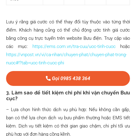
Lưu ý rằng giá cước có thể thay đổi tùy thuộc vào từng thời
điểm. Khách hàng cũng có thể chủ động ước tính giá cước
bằng công cụ trực tuyến trên website Bưu điện. Truy cập vào
các mục:
https://ems.com.vn/tra-cuu/uoc-tinh-cuoc
hoặc
https://vnpost.vn/vi/ca-nhan/chuyen-phat/chuyen-phat-trong-
nuoc#!?tab=uoc-tinh-cuoc-phi
Gọi 0985 438 364
3. Làm sao để tiết kiệm chi phí khi vận chuyển Bưu
cục?
– Lựa chọn hình thức dịch vụ phù hợp: Nếu không cần gấp,
bạn có thể lựa chọn dịch vụ bưu phẩm thường hoặc EMS tiết
kiệm. Dịch vụ tiết kiệm có thời gian giao chậm, chi phí tối ưu
phù hợp với đơn hàng cồng kềnh.