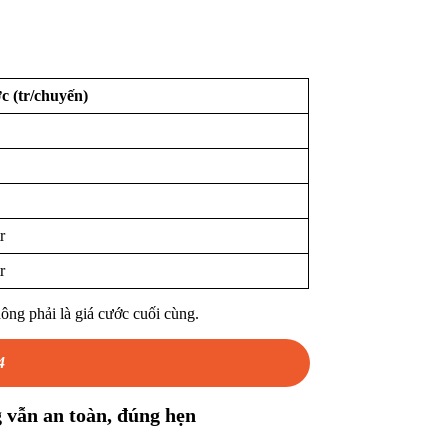
c (tr/chuyến)
r
r
hông phải là giá cước cuối cùng.
4
 vẫn an toàn, đúng hẹn