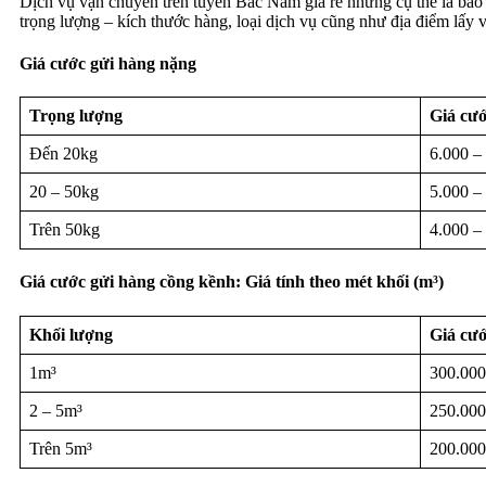
Dịch vụ vận chuyển trên tuyến Bắc Nam giá rẻ nhưng cụ thể là bao n
trọng lượng – kích thước hàng, loại dịch vụ cũng như địa điểm lấy 
Giá cước gửi hàng nặng
Trọng lượng
Giá cướ
Đến 20kg
6.000 –
20 – 50kg
5.000 –
Trên 50kg
4.000 –
Giá cước gửi hàng cồng kềnh: Giá tính theo mét khối (m³)
Khối lượng
Giá cướ
1m³
300.000
2 – 5m³
250.000
Trên 5m³
200.000