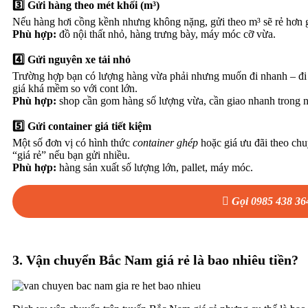
3️⃣ Gửi hàng theo mét khối (m³)
Nếu hàng hơi cồng kềnh nhưng không nặng, gửi theo m³ sẽ rẻ hơn g
Phù hợp:
đồ nội thất nhỏ, hàng trưng bày, máy móc cỡ vừa.
4️⃣ Gửi nguyên xe tải nhỏ
Trường hợp bạn có lượng hàng vừa phải nhưng muốn đi nhanh – đi th
giá khá mềm so với cont lớn.
Phù hợp:
shop cần gom hàng số lượng vừa, cần giao nhanh trong n
5️⃣ Gửi container giá tiết kiệm
Một số đơn vị có hình thức
container ghép
hoặc giá ưu đãi theo ch
“giá rẻ” nếu bạn gửi nhiều.
Phù hợp:
hàng sản xuất số lượng lớn, pallet, máy móc.
Gọi 0985 438 36
3. Vận chuyển Bắc Nam giá rẻ là bao nhiêu tiền?