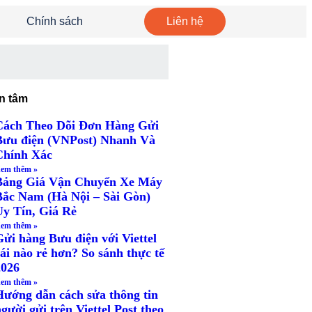
Chính sách
Liên hệ
n tâm
Cách Theo Dõi Đơn Hàng Gửi
Bưu điện (VNPost) Nhanh Và
Chính Xác
em thêm »
Bảng Giá Vận Chuyển Xe Máy
Bắc Nam (Hà Nội – Sài Gòn)
Uy Tín, Giá Rẻ
em thêm »
Gửi hàng Bưu điện với Viettel
ái nào rẻ hơn? So sánh thực tế
2026
em thêm »
Hướng dẫn cách sửa thông tin
gười gửi trên Viettel Post theo