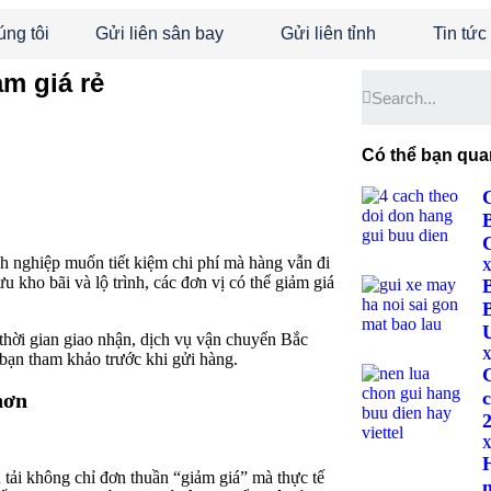
úng tôi
Gửi liên sân bay
Gửi liên tỉnh
Tin tức
m giá rẻ
Có thể bạn qua
h nghiệp muốn tiết kiệm chi phí mà hàng vẫn đi
X
u kho bãi và lộ trình, các đơn vị có thể giảm giá
thời gian giao nhận, dịch vụ vận chuyển Bắc
X
ể bạn tham khảo trước khi gửi hàng.
c
hơn
X
 tải không chỉ đơn thuần “giảm giá” mà thực tế
n