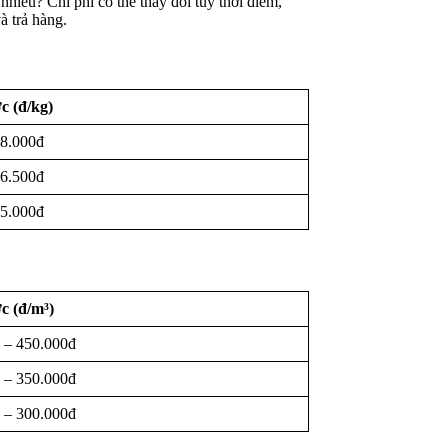
hiêu? Chi phí có thể thay đổi tùy thời điểm,
và trả hàng.
c (đ/kg)
 8.000đ
 6.500đ
 5.000đ
c (đ/m³)
 – 450.000đ
 – 350.000đ
 – 300.000đ