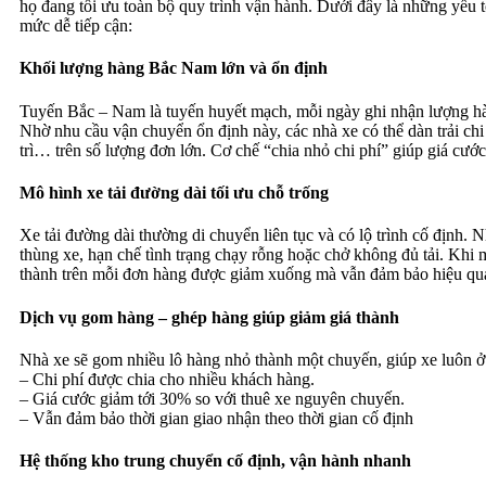
họ đang tối ưu toàn bộ quy trình vận hành. Dưới đây là những yếu t
mức dễ tiếp cận:
Khối lượng hàng Bắc Nam lớn và ổn định
Tuyến Bắc – Nam là tuyến huyết mạch, mỗi ngày ghi nhận lượng hà
Nhờ nhu cầu vận chuyển ổn định này, các nhà xe có thể dàn trải chi 
trì… trên số lượng đơn lớn. Cơ chế “chia nhỏ chi phí” giúp giá cướ
Mô hình xe tải đường dài tối ưu chỗ trống
Xe tải đường dài thường di chuyển liên tục và có lộ trình cố định. 
thùng xe, hạn chế tình trạng chạy rỗng hoặc chở không đủ tải. Khi 
thành trên mỗi đơn hàng được giảm xuống mà vẫn đảm bảo hiệu qu
Dịch vụ gom hàng – ghép hàng giúp giảm giá thành
Nhà xe sẽ gom nhiều lô hàng nhỏ thành một chuyến, giúp xe luôn ở t
– Chi phí được chia cho nhiều khách hàng.
– Giá cước giảm tới 30% so với thuê xe nguyên chuyến.
– Vẫn đảm bảo thời gian giao nhận theo thời gian cố định
Hệ thống kho trung chuyển cố định, vận hành nhanh