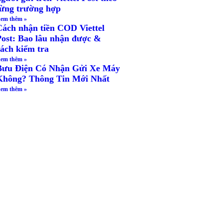
từng trường hợp
em thêm »
Cách nhận tiền COD Viettel
Post: Bao lâu nhận được &
cách kiểm tra
em thêm »
Bưu Điện Có Nhận Gửi Xe Máy
Không? Thông Tin Mới Nhất
em thêm »