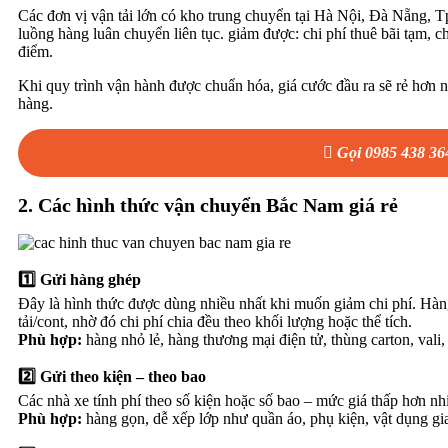
Các đơn vị vận tải lớn có kho trung chuyển tại Hà Nội, Đà Nẵng,
luồng hàng luân chuyển liên tục. giảm được: chi phí thuê bãi tạm, ch
điểm.
Khi quy trình vận hành được chuẩn hóa, giá cước đầu ra sẽ rẻ hơn 
hàng.
Gọi 0985 438 36
2. Các hình thức vận chuyển Bắc Nam giá rẻ
1️⃣ Gửi hàng ghép
Đây là hình thức được dùng nhiều nhất khi muốn giảm chi phí. Hà
tải/cont, nhờ đó chi phí chia đều theo khối lượng hoặc thể tích.
Phù hợp:
hàng nhỏ lẻ, hàng thương mại điện tử, thùng carton, vali
2️⃣ Gửi theo kiện – theo bao
Các nhà xe tính phí theo số kiện hoặc số bao – mức giá thấp hơn n
Phù hợp:
hàng gọn, dễ xếp lớp như quần áo, phụ kiện, vật dụng gia