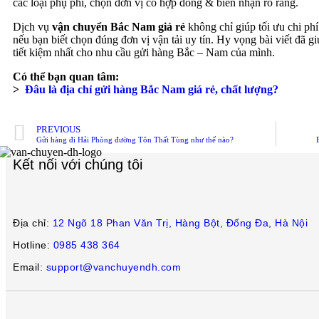
các loại phụ phí, chọn đơn vị có hợp đồng & biên nhận rõ ràng.
Dịch vụ
vận chuyển Bắc Nam giá rẻ
không chỉ giúp tối ưu chi ph
nếu bạn biết chọn đúng đơn vị vận tải uy tín. Hy vọng bài viết đã g
tiết kiệm nhất cho nhu cầu gửi hàng Bắc – Nam của mình.
Có thể bạn quan tâm:
>
Đâu là địa chỉ gửi hàng Bắc Nam giá rẻ, chất lượng?
PREVIOUS
Gửi hàng đi Hải Phòng đường Tôn Thất Tùng như thế nào?
Kết nối với chúng tôi
Địa chỉ:
12 Ngõ 18 Phan Văn Trị, Hàng Bột, Đống Đa, Hà Nội
Hotline:
0985 438 364
Email:
support@vanchuyendh.com