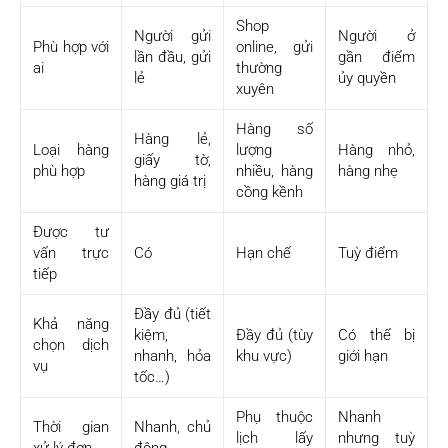
Shop
Người gửi
Người ở
Phù hợp với
online, gửi
lần đầu, gửi
gần điểm
ai
thường
lẻ
ủy quyền
xuyên
Hàng số
Hàng lẻ,
Loại hàng
lượng
Hàng nhỏ,
giấy tờ,
phù hợp
nhiều, hàng
hàng nhẹ
hàng giá trị
cồng kềnh
Được tư
vấn trực
Có
Hạn chế
Tuỳ điểm
tiếp
Đầy đủ (tiết
Khả năng
kiệm,
Đầy đủ (tùy
Có thể bị
chọn dịch
nhanh, hỏa
khu vực)
giới hạn
vụ
tốc…)
Phụ thuộc
Nhanh
Thời gian
Nhanh, chủ
lịch lấy
nhưng tuỳ
xử lý đơn
động