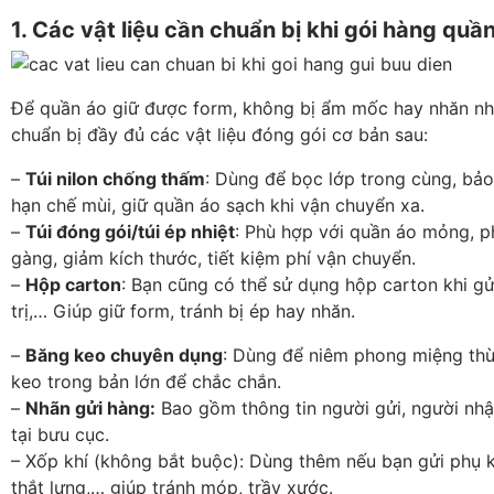
1. Các vật liệu cần chuẩn bị khi gói hàng quầ
Để quần áo giữ được form, không bị ẩm mốc hay nhăn nhà
chuẩn bị đầy đủ các vật liệu đóng gói cơ bản sau:
–
Túi nilon chống thấm
: Dùng để bọc lớp trong cùng, bảo
hạn chế mùi, giữ quần áo sạch khi vận chuyển xa.
–
Túi đóng gói/túi ép nhiệt
: Phù hợp với quần áo mỏng, p
gàng, giảm kích thước, tiết kiệm phí vận chuyển.
–
Hộp carton
: Bạn cũng có thể sử dụng hộp carton khi gử
trị,… Giúp giữ form, tránh bị ép hay nhăn.
–
Băng keo chuyên dụng
: Dùng để niêm phong miệng thù
keo trong bản lớn để chắc chắn.
–
Nhãn gửi hàng:
Bao gồm thông tin người gửi, người nhậ
tại bưu cục.
– Xốp khí (không bắt buộc): Dùng thêm nếu bạn gửi phụ k
thắt lưng,… giúp tránh móp, trầy xước.