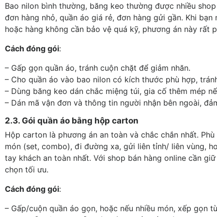
Bao nilon bình thường, băng keo thường được nhiều shop 
đơn hàng nhỏ, quần áo giá rẻ, đơn hàng gửi gần. Khi bạn m
hoặc hàng không cần bảo vệ quá kỹ, phương án này rất p
Cách đóng gói
:
– Gấp gọn quần áo, tránh cuộn chặt để giảm nhăn.
– Cho quần áo vào bao nilon có kích thước phù hợp, trán
– Dùng băng keo dán chắc miệng túi, gia cố thêm mép nế
– Dán mã vận đơn và thông tin người nhận bên ngoài, đả
2.3. Gói quần áo bằng hộp carton
Hộp carton là phương án an toàn và chắc chắn nhất. Phù 
món (set, combo), đi đường xa, gửi liên tỉnh/ liên vùng
tay khách an toàn nhất. Với shop bán hàng online cần giữ 
chọn tối ưu.
Cách đóng gói
:
– Gấp/cuộn quần áo gọn, hoặc nếu nhiều món, xếp gọn t