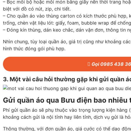
– Bọc mỗi bộ hoặc mỗi món bằng giấy nến thời trang hoặc 
biệt với đồ có nút, zip, chi tiết.
– Cho quần áo vào thùng carton có kích thước phù hợp,
trống, chèn vật liệu lót: giấy, foam, bubble wrap để chốn
– Đóng kín thùng, dán keo chắc, dán vận đơn, thông tin n
Nhìn chung, tùy loại quần áo, giá trị cũng như khoảng c
hình thức đóng gói phù hợp.
Gọi 0985 438 3
3. Một vài câu hỏi thường gặp khi gửi quần 
Gửi quần áo qua Bưu điện bao nhiêu 
Phí gửi quần áo sẽ phụ thuộc vào trọng lượng kiện hàng 
khoảng cách gửi là nội tỉnh hay liên tỉnh, dịch vụ gửi là h
Thông thường, với đơn quần áo, giá cước có thể dao độn