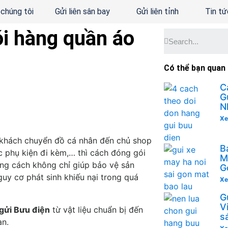
 chúng tôi
Gửi liên sân bay
Gửi liên tỉnh
Tin tứ
i hàng quần áo
Có thể bạn quan
C
G
N
Xe
ừ khách chuyển đồ cá nhân đến chủ shop
B
ạc phụ kiện đi kèm,… thì cách đóng gói
M
úng cách không chỉ giúp bảo vệ sản
G
uy cơ phát sinh khiếu nại trong quá
Xe
G
V
gửi Bưu điện
từ vật liệu chuẩn bị đến
s
àn.