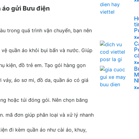
Xe
n áo gửi Bưu điện
H
t
P
u trong quá trình vận chuyển, bạn nên
Xe
C
P
 vệ quần áo khỏi bụi bẩn và nước. Giúp
c
Xe
hụ kiện, đồ trẻ em. Tạo gói hàng gọn
B
M
i váy, áo sơ mi, đồ da, quần áo có giá
N
Xe
ng hoặc túi đóng gói. Nên chọn băng
n. mã đơn giúp phân loại và xử lý nhanh
iện đi kèm quần áo như cài áo, khuy,