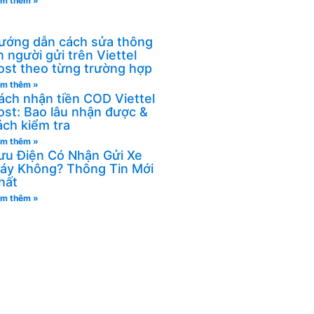
m thêm »
ướng dẫn cách sửa thông
in người gửi trên Viettel
ost theo từng trường hợp
m thêm »
ách nhận tiền COD Viettel
ost: Bao lâu nhận được &
ách kiểm tra
m thêm »
ưu Điện Có Nhận Gửi Xe
áy Không? Thông Tin Mới
hất
m thêm »