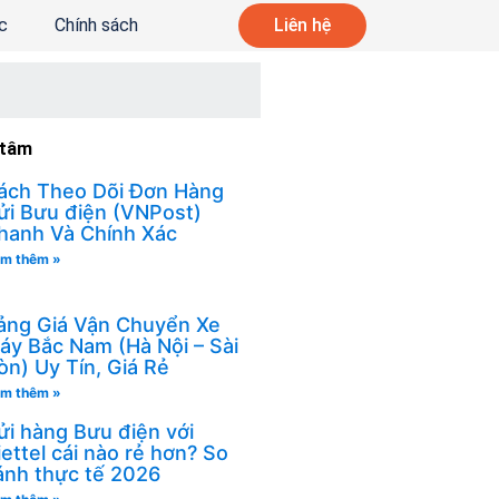
c
Chính sách
Liên hệ
 tâm
ách Theo Dõi Đơn Hàng
ửi Bưu điện (VNPost)
hanh Và Chính Xác
m thêm »
ảng Giá Vận Chuyển Xe
áy Bắc Nam (Hà Nội – Sài
òn) Uy Tín, Giá Rẻ
m thêm »
ửi hàng Bưu điện với
iettel cái nào rẻ hơn? So
ánh thực tế 2026