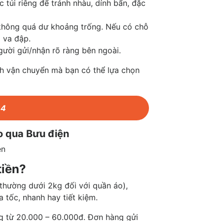
túi riêng để tránh nhàu, dính bẩn, đặc
 không quá dư khoảng trống. Nếu có chỗ
g va đập.
gười gửi/nhận rõ ràng bên ngoài.
ách vận chuyển mà bạn có thể lựa chọn
64
áo qua Bưu điện
tiền?
(thường dưới 2kg đối với quần áo),
ỏa tốc, nhanh hay tiết kiệm.
g từ 20.000 – 60.000đ. Đơn hàng gửi