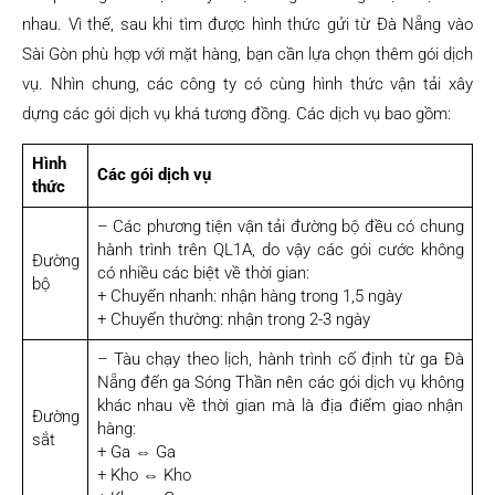
nhau. Vì thế, sau khi tìm được hình thức gửi từ Đà Nẵng vào
Sài Gòn phù hợp với mặt hàng, bạn cần lựa chọn thêm gói dịch
vụ. Nhìn chung, các công ty có cùng hình thức vận tải xây
dựng các gói dịch vụ khá tương đồng. Các dịch vụ bao gồm:
Hình
Các gói dịch vụ
thức
– Các phương tiện vận tải đường bộ đều có chung
hành trình trên QL1A, do vậy các gói cước không
Đường
có nhiều các biệt về thời gian:
bộ
+ Chuyển nhanh: nhận hàng trong 1,5 ngày
+ Chuyển thường: nhận trong 2-3 ngày
– Tàu chạy theo lịch, hành trình cố định từ ga Đà
Nẵng đến ga Sóng Thần nên các gói dịch vụ không
khác nhau về thời gian mà là địa điểm giao nhận
Đường
hàng:
sắt
+ Ga ⇔ Ga
+ Kho ⇔ Kho