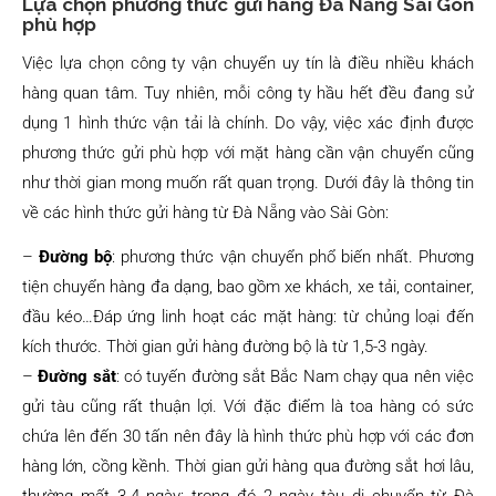
Lựa chọn phương thức gửi hàng Đà Nẵng Sài Gòn
phù hợp
Việc lựa chọn công ty vận chuyển uy tín là điều nhiều khách
hàng quan tâm. Tuy nhiên, mỗi công ty hầu hết đều đang sử
dụng 1 hình thức vận tải là chính. Do vậy, việc xác định được
phương thức gửi phù hợp với mặt hàng cần vận chuyển cũng
như thời gian mong muốn rất quan trọng. Dưới đây là thông tin
về các hình thức gửi hàng từ Đà Nẵng vào Sài Gòn:
–
Đường bộ
: phương thức vận chuyển phổ biến nhất. Phương
tiện chuyển hàng đa dạng, bao gồm xe khách, xe tải, container,
đầu kéo…Đáp ứng linh hoạt các mặt hàng: từ chủng loại đến
kích thước. Thời gian gửi hàng đường bộ là từ 1,5-3 ngày.
–
Đường sắt
: có tuyến đường sắt Bắc Nam chạy qua nên việc
gửi tàu cũng rất thuận lợi. Với đặc điểm là toa hàng có sức
chứa lên đến 30 tấn nên đây là hình thức phù hợp với các đơn
hàng lớn, cồng kềnh. Thời gian gửi hàng qua đường sắt hơi lâu,
thường mất 3-4 ngày: trong đó 2 ngày tàu di chuyển từ Đà