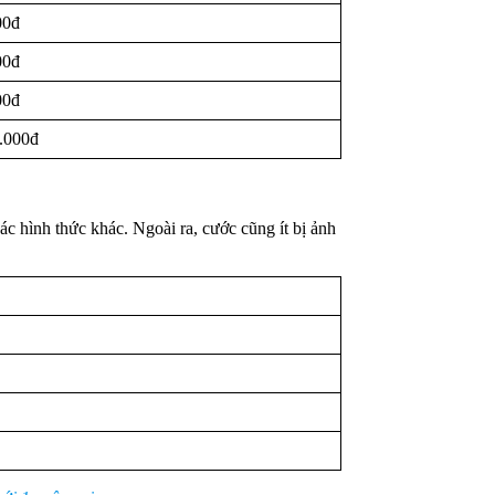
00đ
00đ
00đ
0.000đ
c hình thức khác. Ngoài ra, cước cũng ít bị ảnh