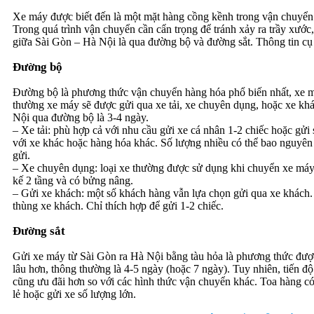
Xe máy được biết đến là một mặt hàng cồng kềnh trong vận chuyển. 
Trong quá trình vận chuyển cần cẩn trọng để tránh xảy ra trầy xước,
giữa Sài Gòn – Hà Nội là qua đường bộ và đường sắt. Thông tin cụ 
Đường bộ
Đường bộ là phương thức vận chuyển hàng hóa phổ biến nhất, xe m
thường xe máy sẽ được gửi qua xe tải, xe chuyên dụng, hoặc xe k
Nội qua đường bộ là 3-4 ngày.
– Xe tải: phù hợp cả với nhu cầu gửi xe cá nhân 1-2 chiếc hoặc gử
với xe khác hoặc hàng hóa khác. Số lượng nhiều có thể bao nguyên x
gửi.
– Xe chuyên dụng: loại xe thường được sử dụng khi chuyển xe máy t
kế 2 tầng và có bửng nâng.
– Gửi xe khách: một số khách hàng vẫn lựa chọn gửi qua xe khách.
thùng xe khách. Chỉ thích hợp để gửi 1-2 chiếc.
Đường sắt
Gửi xe máy từ Sài Gòn ra Hà Nội bằng tàu hỏa là phương thức đượ
lâu hơn, thông thường là 4-5 ngày (hoặc 7 ngày). Tuy nhiên, tiến 
cũng ưu đãi hơn so với các hình thức vận chuyển khác. Toa hàng có
lẻ hoặc gửi xe số lượng lớn.