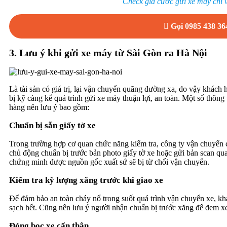
Check giá cước gửi xe máy chỉ v
Gọi 0985 438 36
3.
Lưu ý khi gửi xe máy từ Sài Gòn ra Hà Nội
Là tài sản có giá trị, lại vận chuyển quãng đường xa, do vậy khách
bị kỹ càng kể quá trình gửi xe máy thuận lợi, an toàn. Một số thô
hàng nên lưu ý bao gồm:
Chuẩn bị sẵn giấy tờ xe
Trong trường hợp cơ quan chức năng kiểm tra, công ty vận chuyển c
chủ động chuẩn bị trước bản photo giấy tờ xe hoặc gửi bản scan qu
chứng minh được nguồn gốc xuất sứ sẽ bị từ chối vận chuyển.
Kiểm tra kỹ lượng xăng trước khi giao xe
Để đảm bảo an toàn cháy nổ trong suốt quá trình vận chuyển xe, khá
sạch hết. Cũng nên lưu ý người nhận chuẩn bị trước xăng để đem xe
Đóng bọc xe cẩn thận