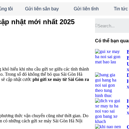
úng tôi
Gửi liên sân bay
Gửi liên tỉnh
Tin tức
cập nhật mới nhất 2025
Có thể bạn qua
 khó hiểu khi nhu cầu gửi xe giữa các tỉnh thành
X
 cao. Trong số đó không thể bỏ qua Sài Gòn Hà
i sẽ cập nhật cước
phí gửi xe máy từ Sài Gòn ra
X
X
 phương thức vận chuyển cũng như thời gian. Do
 xem có những cách gửi xe máy Sài Gòn Hà Nội