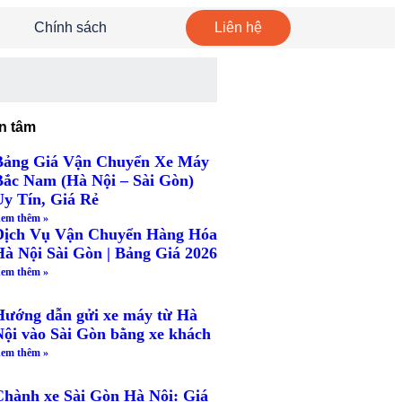
Chính sách
Liên hệ
n tâm
Bảng Giá Vận Chuyển Xe Máy
Bắc Nam (Hà Nội – Sài Gòn)
Uy Tín, Giá Rẻ
em thêm »
Dịch Vụ Vận Chuyển Hàng Hóa
Hà Nội Sài Gòn | Bảng Giá 2026
em thêm »
Hướng dẫn gửi xe máy từ Hà
Nội vào Sài Gòn bằng xe khách
em thêm »
Chành xe Sài Gòn Hà Nội: Giá