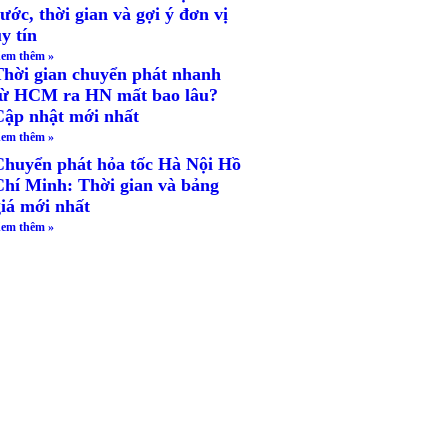
ước, thời gian và gợi ý đơn vị
y tín
em thêm »
Thời gian chuyển phát nhanh
từ HCM ra HN mất bao lâu?
Cập nhật mới nhất
em thêm »
Chuyển phát hỏa tốc Hà Nội Hồ
Chí Minh: Thời gian và bảng
giá mới nhất
em thêm »