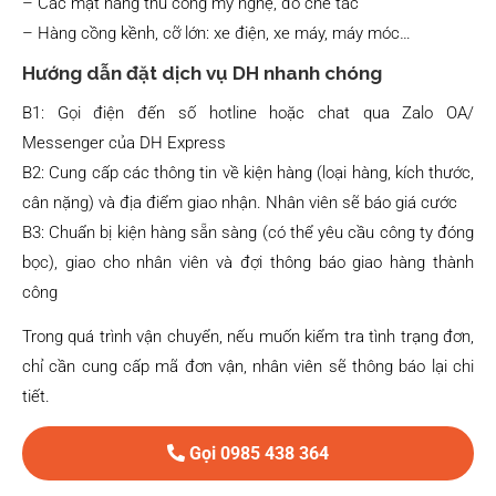
– Các mặt hàng thủ công mỹ nghệ, đồ chế tác
– Hàng cồng kềnh, cỡ lớn: xe điện, xe máy, máy móc…
Hướng dẫn đặt dịch vụ DH nhanh chóng
B1: Gọi điện đến số hotline hoặc chat qua Zalo OA/
Messenger của DH Express
B2: Cung cấp các thông tin về kiện hàng (loại hàng, kích thước,
cân nặng) và địa điểm giao nhận. Nhân viên sẽ báo giá cước
B3: Chuẩn bị kiện hàng sẵn sàng (có thể yêu cầu công ty đóng
bọc), giao cho nhân viên và đợi thông báo giao hàng thành
công
Trong quá trình vận chuyển, nếu muốn kiểm tra tình trạng đơn,
chỉ cần cung cấp mã đơn vận, nhân viên sẽ thông báo lại chi
tiết.
Gọi 0985 438 364