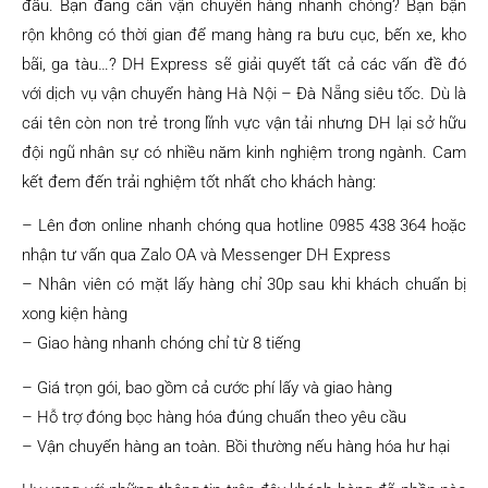
đầu. Bạn đang cần vận chuyển hàng nhanh chóng? Bạn bận
rộn không có thời gian để mang hàng ra bưu cục, bến xe, kho
bãi, ga tàu…? DH Express sẽ giải quyết tất cả các vấn đề đó
với dịch vụ vận chuyển hàng Hà Nội – Đà Nẵng siêu tốc. Dù là
cái tên còn non trẻ trong lĩnh vực vận tải nhưng DH lại sở hữu
đội ngũ nhân sự có nhiều năm kinh nghiệm trong ngành. Cam
kết đem đến trải nghiệm tốt nhất cho khách hàng:
– Lên đơn online nhanh chóng qua hotline 0985 438 364 hoặc
nhận tư vấn qua Zalo OA và Messenger DH Express
– Nhân viên có mặt lấy hàng chỉ 30p sau khi khách chuẩn bị
xong kiện hàng
– Giao hàng nhanh chóng chỉ từ 8 tiếng
– Giá trọn gói, bao gồm cả cước phí lấy và giao hàng
– Hỗ trợ đóng bọc hàng hóa đúng chuẩn theo yêu cầu
– Vận chuyển hàng an toàn. Bồi thường nếu hàng hóa hư hại