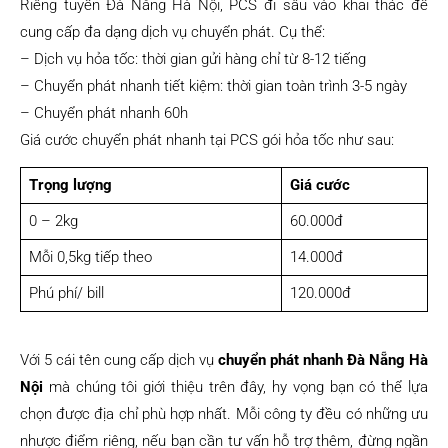
Riêng tuyến Đà Nẵng Hà Nội, PCS đi sâu vào khai thác để
cung cấp đa dạng dịch vụ chuyển phát. Cụ thể:
– Dịch vụ hỏa tốc: thời gian gửi hàng chỉ từ 8-12 tiếng
– Chuyển phát nhanh tiết kiệm: thời gian toàn trình 3-5 ngày
– Chuyển phát nhanh 60h
Giá cước chuyển phát nhanh tại PCS gói hỏa tốc như sau:
Trọng lượng
Giá cước
0 – 2kg
60.000đ
Mỗi 0,5kg tiếp theo
14.000đ
Phú phí/ bill
120.000đ
Với 5 cái tên cung cấp dịch vụ
chuyển phát nhanh Đà Nẵng Hà
Nội
mà chúng tôi giới thiệu trên đây, hy vọng bạn có thể lựa
chọn được địa chỉ phù hợp nhất. Mỗi công ty đều có những ưu
nhược điểm riêng, nếu bạn cần tư vấn hỗ trợ thêm, đừng ngần