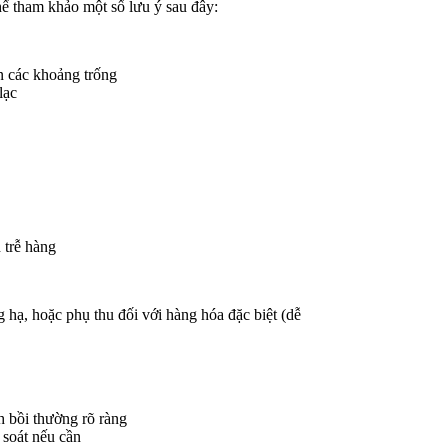
hể tham khảo một số lưu ý sau đây:
n các khoảng trống
 lạc
 trễ hàng
 hạ, hoặc phụ thu đối với hàng hóa đặc biệt (dễ
h bồi thường rõ ràng
 soát nếu cần