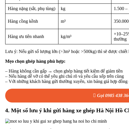
Hàng nặng (sắt, phụ tùng)
kg
1.500 –
Hàng cồng kềnh
m³
350.000
+10–25%
Hàng ưu tiên nhanh
kg/m³
thường
Lưu ý: Nếu gửi số lượng lớn (>3m³ hoặc >500kg) thì sẽ được chiết k
Mẹo chọn ghép hàng phù hợp:
– Hàng không cần gấp → chọn ghép hàng tiết kiệm để giảm tiền
– Nếu hàng dễ vỡ có thể yêu ghi chú rõ và yêu cầu xếp trên cùng
– Với những khách hàng gửi thường xuyên, xin bảng giá hợp đồng đ
Gọi 0985 438 36
4. Một số lưu ý khi gửi hàng xe ghép Hà Nội Hồ 