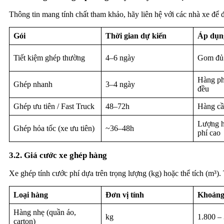
Thông tin mang tính chất tham khảo, hãy liên hệ với các nhà xe để 
Gói
Thời gian dự kiến
Áp dụn
Tiết kiệm ghép thường
4–6 ngày
Gom đủ 
Hàng ph
Ghép nhanh
3–4 ngày
đều
Ghép ưu tiên / Fast Truck
48–72h
Hàng cầ
Lượng h
Ghép hỏa tốc (xe ưu tiên)
~36–48h
phí cao
3.2. Giá cước xe ghép hàng
Xe ghép tính cước phí dựa trên trọng lượng (kg) hoặc thể tích (m³)
Loại hàng
Đơn vị tính
Khoảng
Hàng nhẹ (quần áo,
kg
1.800 –
carton)