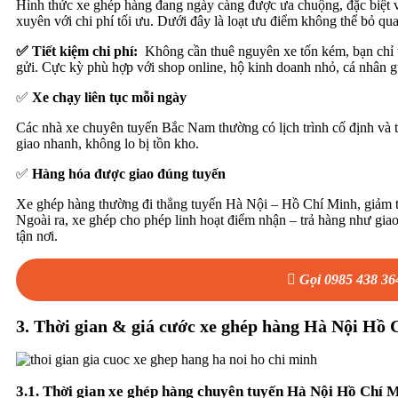
Hình thức xe ghép hàng đang ngày càng được ưa chuộng, đặc biệt v
xuyên với chi phí tối ưu. Dưới đây là loạt ưu điểm không thể bỏ qua
✅ Tiết kiệm chi phí:
Không cần thuê nguyên xe tốn kém, bạn chỉ t
gửi. Cực kỳ phù hợp với shop online, hộ kinh doanh nhỏ, cá nhân g
✅
Xe chạy liên tục mỗi ngày
Các nhà xe chuyên tuyến Bắc Nam thường có lịch trình cố định và 
giao nhanh, không lo bị tồn kho.
✅
Hàng hóa được giao đúng tuyến
Xe ghép hàng thường đi thẳng tuyến Hà Nội – Hồ Chí Minh, giảm thi
Ngoài ra, xe ghép cho phép linh hoạt điểm nhận – trả hàng như giao 
tận nơi.
Gọi 0985 438 36
3. Thời gian & giá cước xe ghép hàng Hà Nội Hồ
3.1. Thời gian xe ghép hàng chuyên tuyến Hà Nội Hồ Chí 