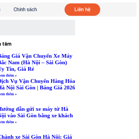
c
Chính sách
Liên hệ
n tâm
Bảng Giá Vận Chuyển Xe Máy
Bắc Nam (Hà Nội – Sài Gòn)
Uy Tín, Giá Rẻ
em thêm »
Dịch Vụ Vận Chuyển Hàng Hóa
Hà Nội Sài Gòn | Bảng Giá 2026
em thêm »
Hướng dẫn gửi xe máy từ Hà
Nội vào Sài Gòn bằng xe khách
em thêm »
Chành xe Sài Gòn Hà Nội: Giá