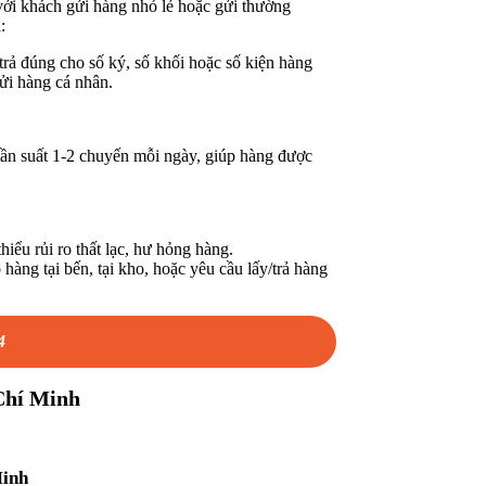
ới khách gửi hàng nhỏ lẻ hoặc gửi thường
:
rả đúng cho số ký, số khối hoặc số kiện hàng
ửi hàng cá nhân.
tần suất 1-2 chuyến mỗi ngày, giúp hàng được
ểu rủi ro thất lạc, hư hỏng hàng.
hàng tại bến, tại kho, hoặc yêu cầu lấy/trả hàng
4
 Chí Minh
Minh