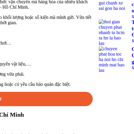
h thức vận chuyển mà hàng hóa của nhiều khách
c
 – Hồ Chí Minh.
u
X
heo khối lượng hoặc số kiện mà mình gửi. Vừa tiết
thời gian.
X
 chơi…
guyên vật liệu,…
X
ợng vừa phải.
g hoặc có yêu cầu bảo quản đặc biệt.
4
 Chí Minh