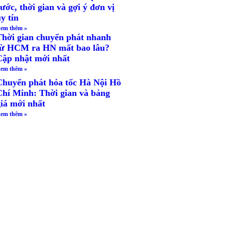
ước, thời gian và gợi ý đơn vị
y tín
em thêm »
Thời gian chuyển phát nhanh
từ HCM ra HN mất bao lâu?
Cập nhật mới nhất
em thêm »
Chuyển phát hỏa tốc Hà Nội Hồ
Chí Minh: Thời gian và bảng
giá mới nhất
em thêm »