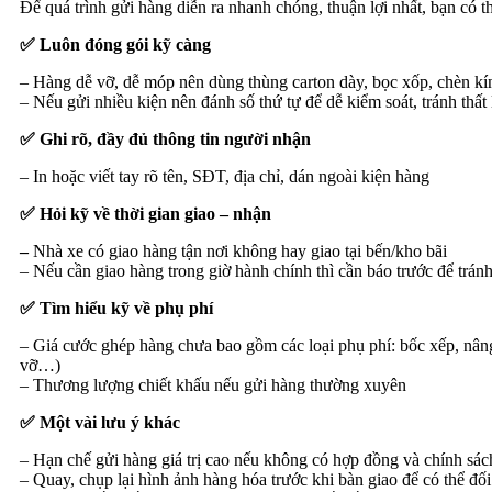
Để quá trình gửi hàng diễn ra nhanh chóng, thuận lợi nhất, bạn có t
✅ Luôn đóng gói kỹ càng
– Hàng dễ vỡ, dễ móp nên dùng thùng carton dày, bọc xốp, chèn kí
– Nếu gửi nhiều kiện nên đánh số thứ tự để dễ kiểm soát, tránh thất
✅ Ghi rõ, đầy đủ thông tin người nhận
– In hoặc viết tay rõ tên, SĐT, địa chỉ, dán ngoài kiện hàng
✅ Hỏi kỹ về thời gian giao – nhận
–
Nhà xe có giao hàng tận nơi không hay giao tại bến/kho bãi
– Nếu cần giao hàng trong giờ hành chính thì cần báo trước để tránh
✅ Tìm hiểu kỹ về phụ phí
– Giá cước ghép hàng chưa bao gồm các loại phụ phí: bốc xếp, nâng
vỡ…)
– Thương lượng chiết khấu nếu gửi hàng thường xuyên
✅ Một vài lưu ý khác
– Hạn chế gửi hàng giá trị cao nếu không có hợp đồng và chính sác
– Quay, chụp lại hình ảnh hàng hóa trước khi bàn giao để có thể đối