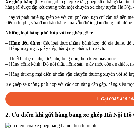
Xe ghép hàng
(hay còn gọi là ghép xe tải, ghép kiện hàng) là hìn
hàng sẽ được tập kết chung trên một chuyến xe chạy tuyến Hà Nội
Thay vì phải thuê nguyên xe với chi phí cao, bạn chỉ cần trả tiền t
kiệm chi phí, vừa đảm bảo hàng hóa vẫn được giao đúng nơi, đúng 
Những loại hàng phù hợp với xe ghép
gồm:
–
Hàng tiêu dùng
: Các loại thực phẩm, bánh kẹo, đồ gia dụng, đồ
– Hàng may mặc
,
giày dép, hàng mỹ phẩm, túi xách.
– Thiết bị điện – điện tử, phụ tùng nhỏ, linh kiện máy móc.
– Hàng cồng kềnh: Đồ nội thất, nông sản, máy móc công nghiệp, n
– Hàng thương mại điện tử cần vận chuyển thường xuyên với số lư
Xe ghép sẽ không phù hợp với các đơn hàng cần gấp, hàng siêu trọn
Gọi 0985 438 36
2. Ưu điểm khi gửi hàng bằng xe ghép Hà Nội Hồ