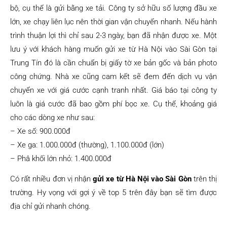
bộ, cụ thể là gửi bằng xe tải. Công ty sở hữu số lượng đầu xe
lớn, xe chạy liên lục nên thời gian vận chuyển nhanh. Nếu hành
trình thuận lợi thì chỉ sau 2-3 ngày, bạn đã nhận được xe. Một
lưu ý với khách hàng muốn gửi xe từ Hà Nội vào Sài Gòn tại
Trung Tín đó là cần chuẩn bị giấy tờ xe bản gốc và bản photo
công chứng. Nhà xe cũng cam kết sẽ đem đến dịch vụ vận
chuyển xe với giá cước cạnh tranh nhất. Giá báo tại công ty
luôn là giá cước đã bao gồm phí bọc xe. Cụ thể, khoảng giá
cho các dòng xe như sau:
– Xe số: 900.000đ
– Xe ga: 1.000.000đ (thường), 1.100.000đ (lớn)
– Phâ khối lớn nhỏ: 1.400.000đ
Có rất nhiều đơn vị nhận
gửi xe từ Hà Nội vào Sài Gòn
trên thị
trường. Hy vọng với gợi ý về top 5 trên đây bạn sẽ tìm được
địa chỉ gửi nhanh chóng.