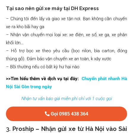
Tại sao nên gửi xe máy tại DH Express
– Chúng tôi đến lấy và giao xe tận nơi. Bạn không cần chuyển
xe ra kho bãi hay ga
– Nhận vận chuyển mọi loại xe: xe điện, xe số, xe ga, xe phân
khối lớn…
– Hỗ trợ bọc xe theo yêu cầu (bọc nilon, bìa carton, đóng
thùng gỗ). Đảm bảo vận chuyển xe an toàn, k xây xước
– Bồi thường nếu có bất kỳ hư hại nào
>>Tìm hiểu thêm về dịch vụ tại đây:
Chuyển phát nhanh Hà
Nội Sài Gòn trong ngày
Nhận tư vấn báo giá miễn phí chỉ với 1 cuộc gọi
Gọi 0985 438 364
3.
Proship – Nhận gửi xe từ Hà Nội vào Sài