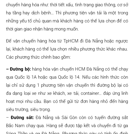
chuyển hàng hóa như: thời tiết xấu, tình trạng giao thông, cơ sở
hạ tầng hay dịch bệnh… Thì phương tiện vận tải là một trong
những yếu tố chủ quan mà khách hàng có thể lựa chọn để có
thời gian giao nhận hàng mong muốn.
Để vận chuyển hàng hóa từ TpHCM đi Đà Nẵng hoặc ngược
lại, khách hàng có thể lựa chọn nhiều phương thức khác nhau.
Các phương thức chính bao gồm:
– Đường bộ:
hàng hóa vận chuyển HCM Đà Nẵng có thể chạy
qua Quốc lộ 1A hoặc qua Quốc lộ 14. Nếu các hình thức còn
lại chỉ sử dụng 1 phương tiện vận chuyển thì đường bộ lại có
đa dạng loại xe như xe khách, xe tải, container… đáp ứng linh
hoạt mọi nhu cầu. Bạn có thể gửi từ đơn hàng nhỏ đến hàng
siêu trường, siêu trọng.
–
Đường sắt:
Đà Nẵng và Sài Gòn còn có tuyến đường sắt
Bắc Nam chạy qua. Hàng sẽ được tập kết và chuyển đi từ ga
Sóng Thần và ga Đà Nẵng. Phương thức này có tính ổn định