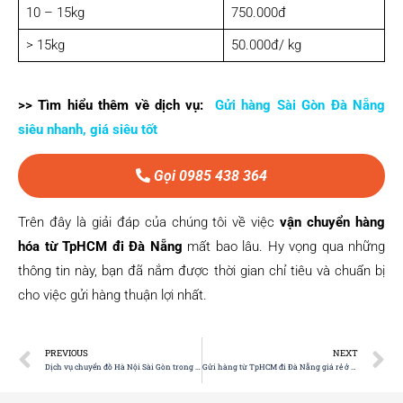
10 – 15kg
750.000đ
> 15kg
50.000đ/ kg
>> Tìm hiểu thêm về dịch vụ:
Gửi hàng Sài Gòn Đà Nẵng
siêu nhanh, giá siêu tốt
Gọi 0985 438 364
Trên đây là giải đáp của chúng tôi về việc
vận chuyển hàng
hóa từ TpHCM đi Đà Nẵng
mất bao lâu. Hy vọng qua những
thông tin này, bạn đã nắm được thời gian chỉ tiêu và chuẩn bị
cho việc gửi hàng thuận lợi nhất.
PREVIOUS
NEXT
Dịch vụ chuyển đồ Hà Nội Sài Gòn trong ngày, giá tốt tại DH Express
Gửi hàng từ TpHCM đi Đà Nẵng giá rẻ ở đâu? Gợi ý top 5