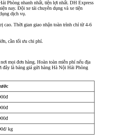
Hải Phòng nhanh nhất, tiện lợi nhất. DH Express
hiện nay. Đội xe tải chuyên dụng và xe tiện
dụng dịch vụ.
ị cao. Thời gian giao nhận toàn trình chỉ từ 4-6
n, cần tối ưu chi phí.
 nơi mọi đơn hàng. Hoàn toàn miễn phí nếu địa
ưới đây là bảng giá gửi hàng Hà Nội Hải Phòng
cước
000đ
000đ
000đ
00đ/ kg