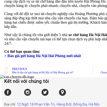
cung cấp dịch vụ xe tải chở hàng dẫn đầu trên tuyến Hải Phòng Hà 
chuyển hàng lẻ; chuyển phát nhanh; chuyển nhà, chuyển văn phòng t
Cùng với đó đội xe taxi tải chuyên nghiệp của Hoàng Phương phủ s
sàng đáp ứng kịp thời mọi nhu cầu vận chuyển của bạn. Đảm bảo g
hàng hai chiều được niêm yết, chuẩn theo giá thị trường. Khách hàng
hấp dẫn.
Như vậy là chúng tôi vừa giới thiệu 5 nhà
xe chở hàng Hà Nội Hả
và nhu cầu vận chuyển mà bạn có thể lựa chọn dịch vụ phù hợp nhấ
24/7.
Có thể bạn quan tâm:
> Báo giá gửi hàng Hà Nội Hải Phòng mới nhất
PREVIOUS
Đâu là địa chỉ gửi hàng từ Hà Nội về Hải Phòng giá rẻ?
Chuyể
Kết nối với chúng tôi
Địa chỉ:
12 Ngõ 18 Phan Văn Trị, Hàng Bột, Đống Đa, Hà Nội