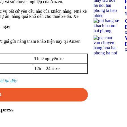
 vụ và sự chuyên nghiệp của Anzen.
t
c vụ bất cứ yêu cầu nào của khách hàng. Nhà xe
X
dự án, hàng quá khổ đến cho thuê xe tải. Xe
g ngày
X
ức giá gửi hàng tham khảo hiện nay tại Anzen
X
Thuê nguyên xe
12tr – 24tr/ xe
hí tại đây
4
xpress