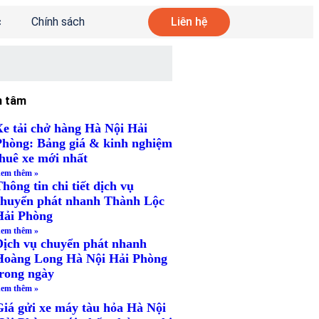
c
Chính sách
Liên hệ
n tâm
Xe tải chở hàng Hà Nội Hải
Phòng: Bảng giá & kinh nghiệm
thuê xe mới nhất
em thêm »
hông tin chi tiết dịch vụ
chuyển phát nhanh Thành Lộc
Hải Phòng
em thêm »
Dịch vụ chuyển phát nhanh
Hoàng Long Hà Nội Hải Phòng
trong ngày
em thêm »
Giá gửi xe máy tàu hỏa Hà Nội