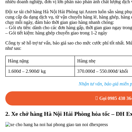
nhiều doanh nghiệp, đơn vị lớn phần nào phản ánh chất lượng dịch
Đội xe tải chở hàng Hà Nội Hải Phòng tại Anzen luôn sẵn sàng phụ
cung cấp đa dạng dịch vụ, từ vận chuyển hàng lẻ, hàng ghép, hàng 
chạy mỗi ngày, đảm bảo thời gian giao hàng nhanh chóng:
– Gói ưu tiên: dành cho các đơn hàng gấp, thời gian giao ngay tron
– Gói tiết kiệm: hàng ghép chuyến giao trong 1-2 ngày
Công ty sẽ hỗ trợ tư vấn, báo giá sao cho mức cước phí tốt nhất. M
như sau:
Hàng nặng
Hàng nhẹ
1.600đ – 2.900đ/ kg
370.000đ – 550.000đ/ khối
Nhận tư vấn, báo giá miễn p
Gọi 0985 438 36
2. Xe chở hàng Hà Nội Hải Phòng hỏa tốc – DH E