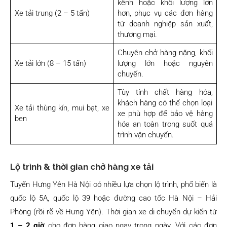
kềnh hoặc khối lượng lớn
Xe tải trung (2 – 5 tấn)
hơn, phục vụ các đơn hàng
từ doanh nghiệp sản xuất,
thương mại.
Chuyên chở hàng nặng, khối
Xe tải lớn (8 – 15 tấn)
lượng lớn hoặc nguyên
chuyến.
Tùy tính chất hàng hóa,
khách hàng có thể chọn loại
Xe tải thùng kín, mui bạt, xe
xe phù hợp để bảo vệ hàng
ben
hóa an toàn trong suốt quá
trình vận chuyển.
Lộ trình & thời gian chở hàng xe tải
Tuyến Hưng Yên Hà Nội có nhiều lựa chọn lộ trình, phổ biến là
quốc lộ 5A, quốc lộ 39 hoặc đường cao tốc Hà Nội – Hải
Phòng (rồi rẽ về Hưng Yên). Thời gian xe di chuyển dự kiến từ
1 – 2 giờ
cho đơn hàng giao ngay trong ngày. Với các đơn