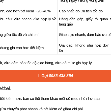
gày
Trong ngày / trong vòng 24h
ình, cao hơn tiết kiệm ~20–40%
Cao nhất, do ưu tiên tốc độ
hu cầu: vừa nhanh vừa hợp lý về
Hàng cần gấp, giấy tờ quan t
tặng gấp
g giữa tốc độ và chi phí
Giao cực nhanh, đảm bảo ưu ti
Giá cao, không phù hợp đơn
hưng giá cao hơn tiết kiệm
lớn
hất, vừa đảm bảo tốc độ giao hàng, vừa có mức giá hợp lý.
Gọi 0985 438 364
iettel
 tiết kiệm hơn, bạn có thể tham khảo một số mẹo nhỏ như sau:
ữa chuyển phát nhanh và tiết kiệm để giảm chi phí.