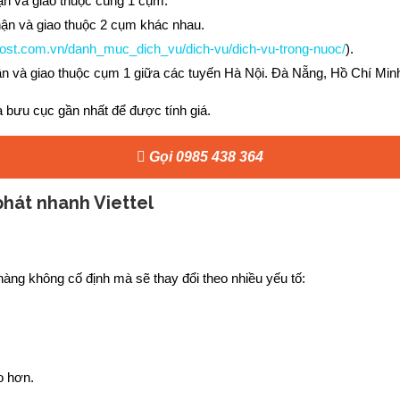
ận và giao thuộc cùng 1 cụm.
hận và giao thuộc 2 cụm khác nhau.
elpost.com.vn/danh_muc_dich_vu/dich-vu/dich-vu-trong-nuoc/
).
hận và giao thuộc cụm 1 giữa các tuyến Hà Nội. Đà Nẵng, Hồ Chí Min
a bưu cục gần nhất để được tính giá.
Gọi 0985 438 364
phát nhanh Viettel
hàng không cố định mà sẽ thay đổi theo nhiều yếu tố:
o hơn.