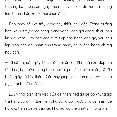
thường, bạn nên báo ngay cho nhân viên kho để kiểm tra cùng
lúc, tránh nhận xe rồi mới phản ánh.
– Báo ngay nếu xe trầy xước hay thiếu phụ kiện: Trong trường
hợp, xe bị trầy xước nặng, cong vành, lệch ghi đông, thiếu phụ
kiện đi kèm. Hãy báo cáo trực tiếp cho nhân viên ga, yêu cầu
lập biên bản ghi nhận tình trạng hàng, chụp ảnh bằng chứng
nếu cần.
– Chuẩn bị sẵn giấy tờ khi đến nhận xe: Khi nhận xe đạp gửi
tàu hỏa, bạn nên mang theo: phiếu gửi hàng, biên nhận, CCCD
hoặc giấy tờ tùy thân. Điều này giúp quá trình nhận xe nhanh
gọn, tránh mất thời gian.
– Lưu ý thời gian làm việc của ga nhận: Mỗi ga sẽ có khung giờ
trả hàng cố định. Bạn nên chủ động gọi trước cho ga nhận để
hỏi giờ, tránh để xe đạp lưu kho lâu, có thể phát sinh phụ phí.