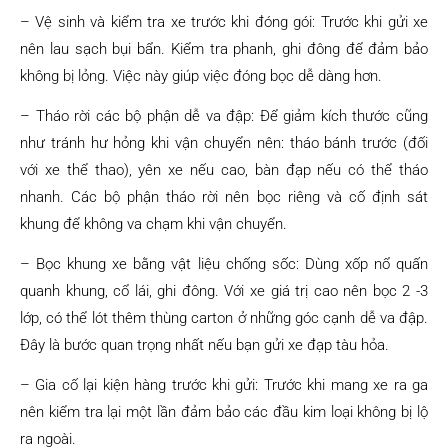
– Vệ sinh và kiểm tra xe trước khi đóng gói: Trước khi gửi xe
nên lau sạch bụi bẩn. Kiểm tra phanh, ghi đông để đảm bảo
không bị lỏng. Việc này giúp việc đóng bọc dễ dàng hơn.
– Tháo rời các bộ phận dễ va đập: Để giảm kích thước cũng
như tránh hư hỏng khi vận chuyển nên: tháo bánh trước (đối
với xe thể thao), yên xe nếu cao, bàn đạp nếu có thể tháo
nhanh. Các bộ phận tháo rời nên bọc riêng và cố định sát
khung để không va chạm khi vận chuyển.
– Bọc khung xe bằng vật liệu chống sốc: Dùng xốp nổ quấn
quanh khung, cổ lái, ghi đông. Với xe giá trị cao nên bọc 2 -3
lớp, có thể lót thêm thùng carton ở những góc cạnh dễ va đập.
Đây là bước quan trọng nhất nếu bạn gửi xe đạp tàu hỏa.
– Gia cố lại kiện hàng trước khi gửi: Trước khi mang xe ra ga
nên kiểm tra lại một lần đảm bảo các đầu kim loại không bị lộ
ra ngoài.