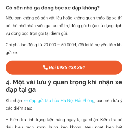
Có nên nhờ ga đóng bọc xe đạp không?
Nếu bạn không có sẵn vật liệu hoặc không quen tháo lắp xe thì
có thể nhờ nhân viên ga tàu hỗ trợ đóng gói hoặc sử dụng dịch
vụ đóng bọc trọn gói tại điểm gửi.
Chi phí dao động từ 20.000 – 50.000đ, đổi lại là sự yên tâm khi
gửi xe.
Gọi 0985 438 364
4. Một vài lưu ý quan trọng khi nhận xe
đạp tại ga
Khi nhận
xe đạp gửi tàu hỏa Hà Nội Hải Phòng
, bạn nên lưu ý
các điểm sau:
– Kiểm tra tình trạng kiện hàng ngay tại ga nhận: Kiểm tra có
dấu hiệu rách, móp, bung keo không. Nếu phát hiện bất