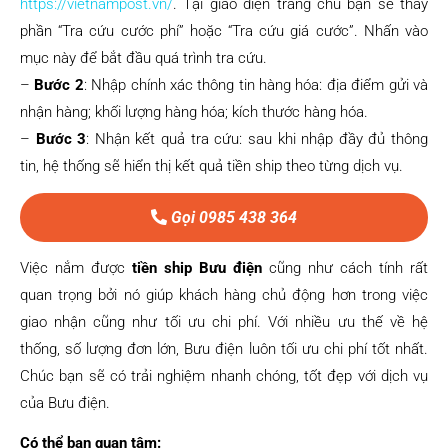
https://vietnampost.vn/
. Tại giao diện trang chủ bạn sẽ thấy
phần “Tra cứu cước phí” hoặc “Tra cứu giá cước”. Nhấn vào
mục này để bắt đầu quá trình tra cứu.
–
Bước 2
: Nhập chính xác thông tin hàng hóa: địa điểm gửi và
nhận hàng; khối lượng hàng hóa; kích thước hàng hóa.
–
Bước 3
: Nhận kết quả tra cứu: sau khi nhập đầy đủ thông
tin, hệ thống sẽ hiển thị kết quả tiền ship theo từng dịch vụ.
Gọi 0985 438 364
Việc nắm được
tiền ship Bưu điện
cũng như cách tính rất
quan trọng bởi nó giúp khách hàng chủ động hơn trong việc
giao nhận cũng như tối ưu chi phí. Với nhiều ưu thế về hệ
thống, số lượng đơn lớn, Bưu điện luôn tối ưu chi phí tốt nhất.
Chúc bạn sẽ có trải nghiệm nhanh chóng, tốt đẹp với dịch vụ
của Bưu điện.
Có thể bạn quan tâm: