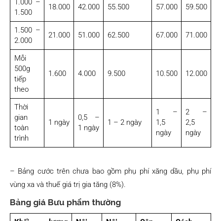
1.000 –
18.000
42.000
55.500
57.000
59.500
1.500
1.500 –
21.000
51.000
62.500
67.000
71.000
2.000
Mỗi
500g
1.600
4.000
9.500
10.500
12.000
tiếp
theo
Thời
1 –
2 –
gian
0,5 –
1 ngày
1 – 2 ngày
1,5
2,5
toàn
1 ngày
ngày
ngày
trình
– Bảng cước trên chưa bao gồm phụ phí xăng dầu, phụ phí
vùng xa và thuế giá trị gia tăng (8%).
Bảng giá Bưu phẩm thường