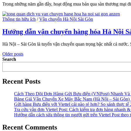
Trong những năm gần đây, hoạt động mua bán qua sàn thương mại đi
Thông tin hữu ích
/
Vận chuyển Hà Nội Sài Gòn
Hướng dẫn vận chuyển hàng hóa Hà Nội S
Hà Nội – Sài Gòn là tuyến vận chuyển quan trọng bậc nhất cả nước. 
Older posts
Search
Recent Posts
Cách Theo Dõi Đơn Hàng Gửi Bưu điện (VNPost) Nhanh Và
Bảng Giá Vận Chuyển Xe Máy Bắc Nam (Hà Nội – Sài Gòn) 
Gửi hàng Bưu điện với Viettel cái nào rẻ hơn? So sánh thực tế
Tra cứu vận đơn Viettel Post: Cách kiểm tra đơn hàng nhanh &
Hướng dẫn cách sửa thông tin người gửi trên Viettel Post theo
Recent Comments