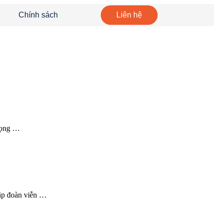
Chính sách
Liên hệ
trọng …
tập đoàn viễn …