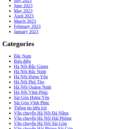
July 2023
June 2023
May 2023
April 2023
March 2023
February 2023
January 2023
Categories
Bắc Nam
Bưu điện
Hà Nội Bắc Giang
Hà Nội Bắc Ninh
Hà Nội Hưng Yên
Hà Nội Phú Thọ
Hà Nội Quảng Ninh
Hà Nội Vĩnh Phúc
Sài Gòn Hưng Yên
Sài Gòn Vĩnh Phúc
Thông tin hữu ích
Vận chuyển Hà Nội Đà Nẵng
Vận chuyển Hà Nội Hải Phòng
Vận chuyển Hà Nội Sài Gòn
Vận chuyển Hải Phòng Sài Gòn