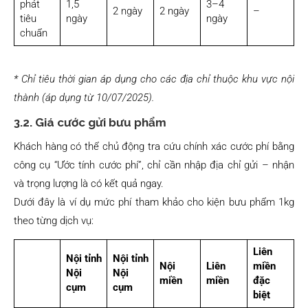
phát
1,5
3–4
2 ngày
2 ngày
–
tiêu
ngày
ngày
chuẩn
* Chỉ tiêu thời gian áp dụng cho các địa chỉ thuộc khu vực nội
thành (áp dụng từ 10/07/2025).
3.2. Giá cước gửi bưu phẩm
Khách hàng có thể chủ động tra cứu chính xác cước phí bằng
công cụ “Ước tính cước phí”, chỉ cần nhập địa chỉ gửi – nhận
và trọng lượng là có kết quả ngay.
Dưới đây là ví dụ mức phí tham khảo cho kiện bưu phẩm 1kg
theo từng dịch vụ:
Liên
Nội tỉnh
Nội tỉnh
Nội
Liên
miền
Nội
Nội
miền
miền
đặc
cụm
cụm
biệt