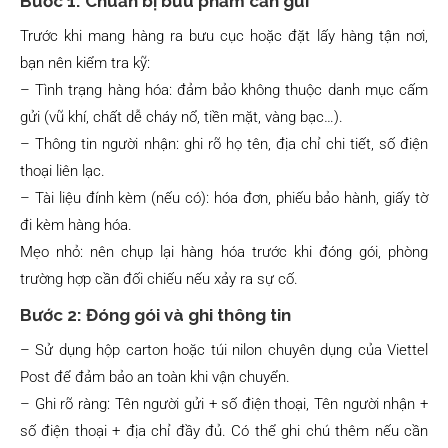
Bước 1: Chuẩn bị bưu phẩm cần gửi
Trước khi mang hàng ra bưu cục hoặc đặt lấy hàng tận nơi,
bạn nên kiểm tra kỹ:
– Tình trạng hàng hóa: đảm bảo không thuộc danh mục cấm
gửi (vũ khí, chất dễ cháy nổ, tiền mặt, vàng bạc…).
– Thông tin người nhận: ghi rõ họ tên, địa chỉ chi tiết, số điện
thoại liên lạc.
– Tài liệu đính kèm (nếu có): hóa đơn, phiếu bảo hành, giấy tờ
đi kèm hàng hóa.
Mẹo nhỏ: nên chụp lại hàng hóa trước khi đóng gói, phòng
trường hợp cần đối chiếu nếu xảy ra sự cố.
Bước 2: Đóng gói và ghi thông tin
– Sử dụng hộp carton hoặc túi nilon chuyên dụng của Viettel
Post để đảm bảo an toàn khi vận chuyển.
– Ghi rõ ràng: Tên người gửi + số điện thoại, Tên người nhận +
số điện thoại + địa chỉ đầy đủ. Có thể ghi chú thêm nếu cần