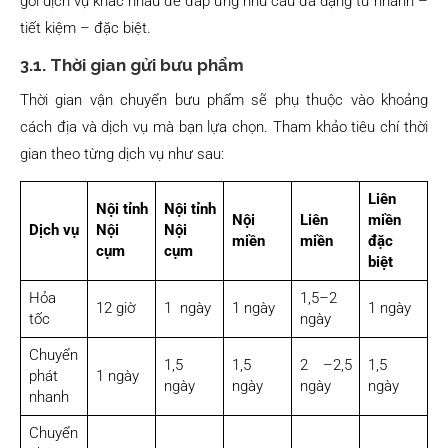
gói dịch vụ khác nhau để đáp ứng nhu cầu đa dạng từ nhanh –
tiết kiệm – đặc biệt.
3.1. Thời gian gửi bưu phẩm
Thời gian vận chuyển bưu phẩm sẽ phụ thuộc vào khoảng
cách địa và dịch vụ mà bạn lựa chọn. Tham khảo tiêu chí thời
gian theo từng dịch vụ như sau:
Liên
Nội tỉnh
Nội tỉnh
Nội
Liên
miền
Dịch vụ
Nội
Nội
miền
miền
đặc
cụm
cụm
biệt
Hỏa
1,5–2
12 giờ
1 ngày
1 ngày
1 ngày
tốc
ngày
Chuyển
1,5
1,5
2 –2,5
1,5
phát
1 ngày
ngày
ngày
ngày
ngày
nhanh
Chuyển